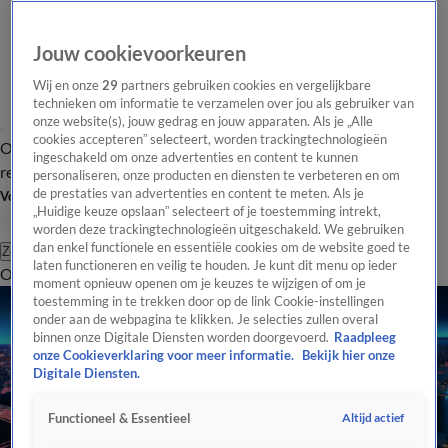
Jouw cookievoorkeuren
Wij en onze
29
partners gebruiken cookies en vergelijkbare
technieken om informatie te verzamelen over jou als gebruiker van
onze website(s), jouw gedrag en jouw apparaten. Als je „Alle
cookies accepteren” selecteert, worden trackingtechnologieën
Overzicht
Tip de
Laatste nieuws
Regionieuws
Het beste van Hart
ingeschakeld om onze advertenties en content te kunnen
redactie
personaliseren, onze producten en diensten te verbeteren en om
de prestaties van advertenties en content te meten. Als je
Volg Hart van Nederland
„Huidige keuze opslaan” selecteert of je toestemming intrekt,
worden deze trackingtechnologieën uitgeschakeld. We gebruiken
dan enkel functionele en essentiële cookies om de website goed te
Zoeken
laten functioneren en veilig te houden. Je kunt dit menu op ieder
Overzicht
Regio
Uitzendingen
Weer
Tip de redactie
Panel
Video's
moment opnieuw openen om je keuzes te wijzigen of om je
toestemming in te trekken door op de link Cookie-instellingen
onder aan de webpagina te klikken. Je selecties zullen overal
binnen onze Digitale Diensten worden doorgevoerd.
Raadpleeg
onze Cookieverklaring voor meer informatie.
Bekijk hier onze
Digitale Diensten.
Altijd actief
Functioneel & Essentieel