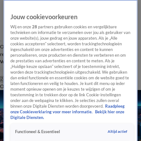
Jouw cookievoorkeuren
Wij en onze
28
partners gebruiken cookies en vergelijkbare
technieken om informatie te verzamelen over jou als gebruiker van
onze website(s), jouw gedrag en jouw apparaten. Als je „Alle
cookies accepteren” selecteert, worden trackingtechnologieën
Overzicht
Tip de
Laatste nieuws
Regionieuws
Het beste van Hart
ingeschakeld om onze advertenties en content te kunnen
redactie
personaliseren, onze producten en diensten te verbeteren en om
de prestaties van advertenties en content te meten. Als je
Volg Hart van Nederland
„Huidige keuze opslaan” selecteert of je toestemming intrekt,
worden deze trackingtechnologieën uitgeschakeld. We gebruiken
dan enkel functionele en essentiële cookies om de website goed te
Zoeken
laten functioneren en veilig te houden. Je kunt dit menu op ieder
Overzicht
Regio
Uitzendingen
Weer
Tip de redactie
Panel
Video's
moment opnieuw openen om je keuzes te wijzigen of om je
toestemming in te trekken door op de link Cookie-instellingen
onder aan de webpagina te klikken. Je selecties zullen overal
binnen onze Digitale Diensten worden doorgevoerd.
Raadpleeg
onze Cookieverklaring voor meer informatie.
Bekijk hier onze
Digitale Diensten.
Altijd actief
Functioneel & Essentieel