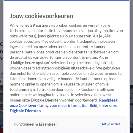
Jouw cookievoorkeuren
Wij en onze
29
partners gebruiken cookies en vergelijkbare
technieken om informatie te verzamelen over jou als gebruiker van
onze website(s), jouw gedrag en jouw apparaten. Als je „Alle
cookies accepteren” selecteert, worden trackingtechnologieën
Overzicht
Tip de
Laatste nieuws
Regionieuws
Het beste van Hart
ingeschakeld om onze advertenties en content te kunnen
redactie
personaliseren, onze producten en diensten te verbeteren en om
de prestaties van advertenties en content te meten. Als je
Volg Hart van Nederland
„Huidige keuze opslaan” selecteert of je toestemming intrekt,
worden deze trackingtechnologieën uitgeschakeld. We gebruiken
dan enkel functionele en essentiële cookies om de website goed te
Zoeken
laten functioneren en veilig te houden. Je kunt dit menu op ieder
Overzicht
Regio
Uitzendingen
Weer
Tip de redactie
Panel
Video's
moment opnieuw openen om je keuzes te wijzigen of om je
toestemming in te trekken door op de link Cookie-instellingen
onder aan de webpagina te klikken. Je selecties zullen overal
binnen onze Digitale Diensten worden doorgevoerd.
Raadpleeg
onze Cookieverklaring voor meer informatie.
Bekijk hier onze
Digitale Diensten.
Altijd actief
Functioneel & Essentieel