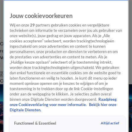
Jouw cookievoorkeuren
Wij en onze
29
partners gebruiken cookies en vergelijkbare
technieken om informatie te verzamelen over jou als gebruiker van
onze website(s), jouw gedrag en jouw apparaten. Als je „Alle
cookies accepteren” selecteert, worden trackingtechnologieën
Overzicht
Tip de
Laatste nieuws
Regionieuws
Het beste van Hart
ingeschakeld om onze advertenties en content te kunnen
redactie
personaliseren, onze producten en diensten te verbeteren en om
de prestaties van advertenties en content te meten. Als je
Volg Hart van Nederland
„Huidige keuze opslaan” selecteert of je toestemming intrekt,
worden deze trackingtechnologieën uitgeschakeld. We gebruiken
dan enkel functionele en essentiële cookies om de website goed te
Zoeken
laten functioneren en veilig te houden. Je kunt dit menu op ieder
Overzicht
Regio
Uitzendingen
Weer
Tip de redactie
Panel
Video's
moment opnieuw openen om je keuzes te wijzigen of om je
toestemming in te trekken door op de link Cookie-instellingen
onder aan de webpagina te klikken. Je selecties zullen overal
binnen onze Digitale Diensten worden doorgevoerd.
Raadpleeg
onze Cookieverklaring voor meer informatie.
Bekijk hier onze
Digitale Diensten.
Altijd actief
Functioneel & Essentieel