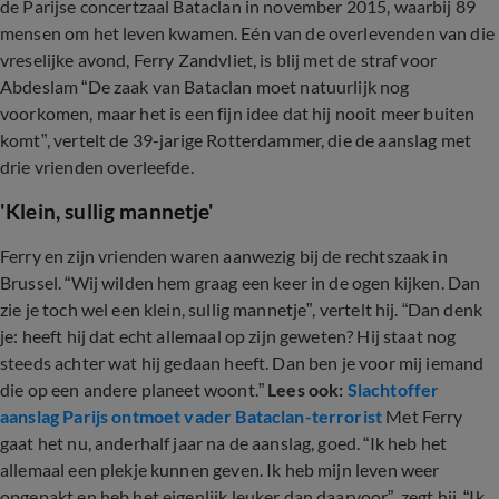
de Parijse concertzaal Bataclan in november 2015, waarbij 89
mensen om het leven kwamen. Eén van de overlevenden van die
vreselijke avond, Ferry Zandvliet, is blij met de straf voor
Abdeslam “De zaak van Bataclan moet natuurlijk nog
voorkomen, maar het is een fijn idee dat hij nooit meer buiten
komt”, vertelt de 39-jarige Rotterdammer, die de aanslag met
drie vrienden overleefde.
'Klein, sullig mannetje'
Ferry en zijn vrienden waren aanwezig bij de rechtszaak in
Brussel. “Wij wilden hem graag een keer in de ogen kijken. Dan
zie je toch wel een klein, sullig mannetje”, vertelt hij. “Dan denk
je: heeft hij dat echt allemaal op zijn geweten? Hij staat nog
steeds achter wat hij gedaan heeft. Dan ben je voor mij iemand
die op een andere planeet woont.”
Lees ook:
Slachtoffer
aanslag Parijs ontmoet vader Bataclan-terrorist
Met Ferry
gaat het nu, anderhalf jaar na de aanslag, goed. “Ik heb het
allemaal een plekje kunnen geven. Ik heb mijn leven weer
opgepakt en heb het eigenlijk leuker dan daarvoor”, zegt hij. “Ik