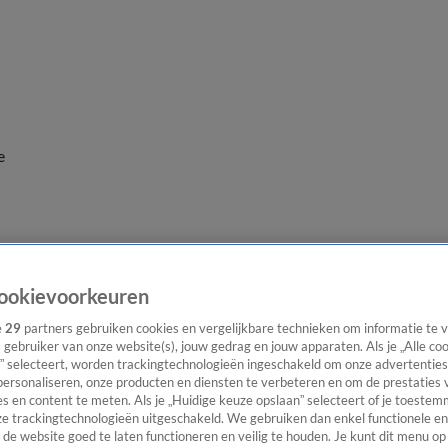
e
ookievoorkeuren
e
29
partners gebruiken cookies en vergelijkbare technieken om informatie te
s gebruiker van onze website(s), jouw gedrag en jouw apparaten. Als je „Alle co
” selecteert, worden trackingtechnologieën ingeschakeld om onze advertenties
personaliseren, onze producten en diensten te verbeteren en om de prestaties 
s en content te meten. Als je „Huidige keuze opslaan” selecteert of je toestemm
e trackingtechnologieën uitgeschakeld. We gebruiken dan enkel functionele en
de website goed te laten functioneren en veilig te houden. Je kunt dit menu op