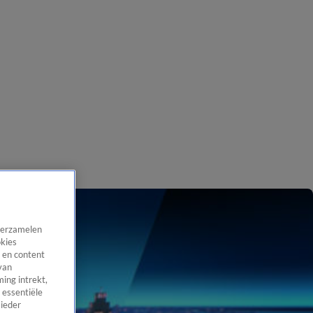
 verzamelen
okies
 en content
van
ing intrekt,
 essentiële
 ieder