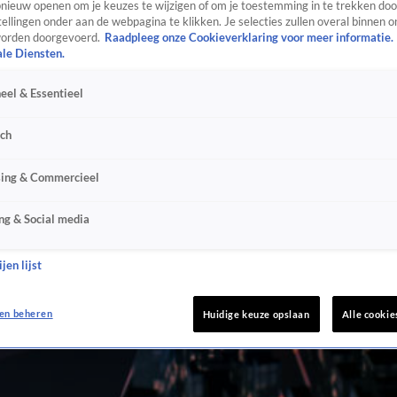
ieuw openen om je keuzes te wijzigen of om je toestemming in te trekken door
ellingen onder aan de webpagina te klikken. Je selecties zullen overal binnen o
orden doorgevoerd.
Raadpleeg onze Cookieverklaring voor meer informatie.
ale Diensten.
eel & Essentieel
sch
sing & Commercieel
ng & Social media
jen lijst
en beheren
Huidige keuze opslaan
Alle cookie