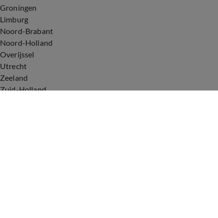
Groningen
Limburg
Noord-Brabant
Noord-Holland
Overijssel
Utrecht
Zeeland
Zuid-Holland
Voorwaarden
Over ons
Privacyverklaring
Gebruiksvoorwaarden
Cookieverklaring
Digitale diensten
Cookie instellingen
Upod & Talpa Network
Adverteren
Vacatures
Publieksservice