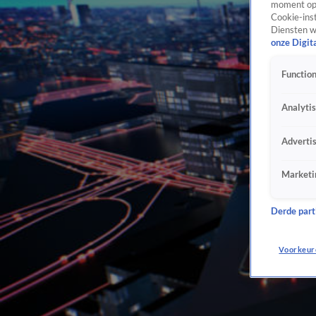
moment opn
Cookie-inst
Diensten w
onze Digit
Function
Analyti
Adverti
Marketi
Derde parti
Voorkeur