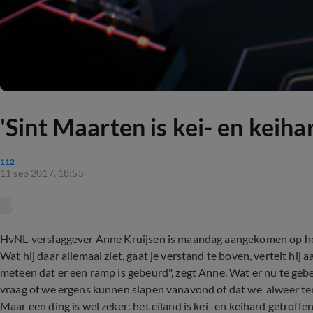
'Sint Maarten is kei- en keiha
112
11 sep 2017, 18:55
HvNL-verslaggever Anne Kruijsen is maandag aangekomen op het
Wat hij daar allemaal ziet, gaat je verstand te boven, vertelt hij 
meteen dat er een ramp is gebeurd", zegt Anne. Wat er nu te gebe
vraag of we ergens kunnen slapen vanavond of dat we alweer teru
Maar een ding is wel zeker: het eiland is kei- en keihard getroffe