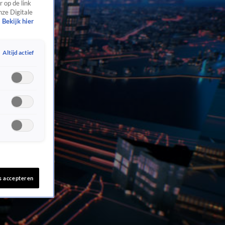
 op de link
nze Digitale
Bekijk hier
Altijd actief
s accepteren