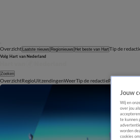
Overzicht
Tip de redacti
Laatste nieuws
Regionieuws
Het beste van Hart
Volg Hart van Nederland
Zoeken
Overzicht
Regio
Uitzendingen
Weer
Tip de redactie
Panel
Video's
Jouw c
Wij en onz
over jou al
accepteren
te kunnen 
advertentie
worden dez
cookies om 