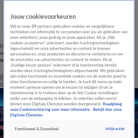
Jouw cookievoorkeuren
Wij en onze
29
partners gebruiken cookies en vergelijkbare
technieken om informatie te verzamelen over jou als gebruiker van
onze website(s), jouw gedrag en jouw apparaten. Als je „Alle
cookies accepteren” selecteert, worden trackingtechnologieën
Overzicht
Tip de
Laatste nieuws
Regionieuws
Het beste van Hart
ingeschakeld om onze advertenties en content te kunnen
redactie
personaliseren, onze producten en diensten te verbeteren en om
de prestaties van advertenties en content te meten. Als je
Volg Hart van Nederland
„Huidige keuze opslaan” selecteert of je toestemming intrekt,
worden deze trackingtechnologieën uitgeschakeld. We gebruiken
dan enkel functionele en essentiële cookies om de website goed te
Zoeken
laten functioneren en veilig te houden. Je kunt dit menu op ieder
Overzicht
Regio
Uitzendingen
Weer
Tip de redactie
Panel
Video's
moment opnieuw openen om je keuzes te wijzigen of om je
toestemming in te trekken door op de link Cookie-instellingen
onder aan de webpagina te klikken. Je selecties zullen overal
binnen onze Digitale Diensten worden doorgevoerd.
Raadpleeg
onze Cookieverklaring voor meer informatie.
Bekijk hier onze
Digitale Diensten.
Altijd actief
Functioneel & Essentieel