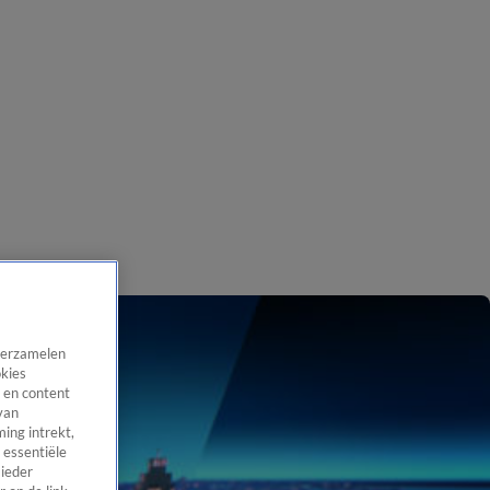
 verzamelen
okies
 en content
van
ing intrekt,
 essentiële
 ieder