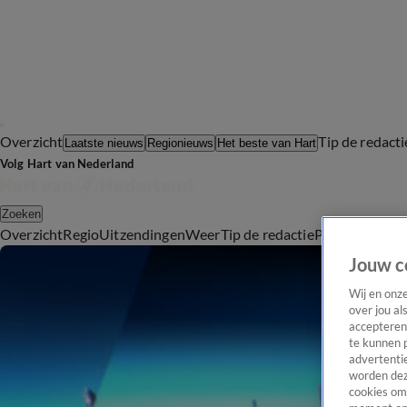
Overzicht
Tip de redacti
Laatste nieuws
Regionieuws
Het beste van Hart
Volg Hart van Nederland
Zoeken
Overzicht
Regio
Uitzendingen
Weer
Tip de redactie
Panel
Video's
Jouw c
Wij en onz
over jou al
accepteren
te kunnen 
advertentie
worden dez
cookies om 