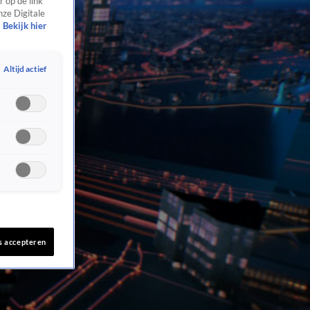
 op de link
nze Digitale
Bekijk hier
Altijd actief
s accepteren