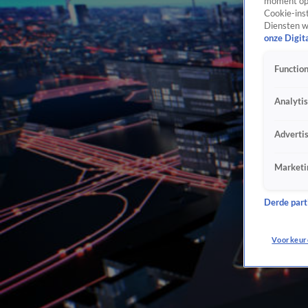
moment opn
Cookie-inst
Diensten w
onze Digit
Function
Analyti
Adverti
Marketi
Derde parti
Voorkeur