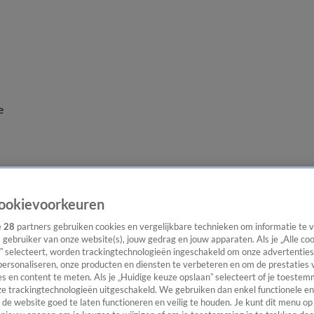
e
ookievoorkeuren
e
28
partners gebruiken cookies en vergelijkbare technieken om informatie te
s gebruiker van onze website(s), jouw gedrag en jouw apparaten. Als je „Alle co
” selecteert, worden trackingtechnologieën ingeschakeld om onze advertenties
personaliseren, onze producten en diensten te verbeteren en om de prestaties 
s en content te meten. Als je „Huidige keuze opslaan” selecteert of je toestemm
e trackingtechnologieën uitgeschakeld. We gebruiken dan enkel functionele en
de website goed te laten functioneren en veilig te houden. Je kunt dit menu op