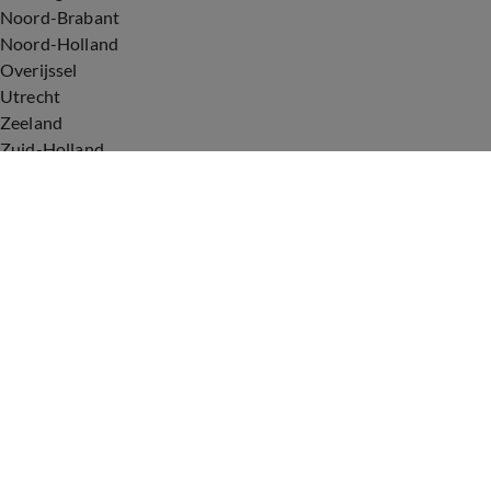
Noord-Brabant
Noord-Holland
Overijssel
Utrecht
Zeeland
Zuid-Holland
Voorwaarden
Over ons
Privacyverklaring
Gebruiksvoorwaarden
Cookieverklaring
Digitale diensten
Cookie instellingen
Upod & Talpa Network
Adverteren
Vacatures
Publieksservice
Tip de redactie
Correcties en aanvullingen