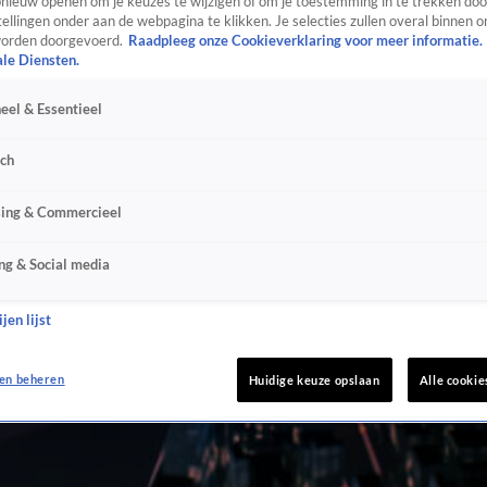
ieuw openen om je keuzes te wijzigen of om je toestemming in te trekken door
ellingen onder aan de webpagina te klikken. Je selecties zullen overal binnen o
orden doorgevoerd.
Raadpleeg onze Cookieverklaring voor meer informatie.
ale Diensten.
eel & Essentieel
sch
sing & Commercieel
ng & Social media
jen lijst
en beheren
Huidige keuze opslaan
Alle cookie