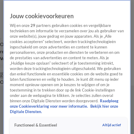
Jouw cookievoorkeuren
Wij en onze
29
partners gebruiken cookies en vergelijkbare
technieken om informatie te verzamelen over jou als gebruiker van
onze website(s), jouw gedrag en jouw apparaten. Als je „Alle
cookies accepteren” selecteert, worden trackingtechnologieën
Overzicht
Tip de
Laatste nieuws
Regionieuws
Het beste van Hart
ingeschakeld om onze advertenties en content te kunnen
redactie
personaliseren, onze producten en diensten te verbeteren en om
de prestaties van advertenties en content te meten. Als je
Volg Hart van Nederland
„Huidige keuze opslaan” selecteert of je toestemming intrekt,
worden deze trackingtechnologieën uitgeschakeld. We gebruiken
dan enkel functionele en essentiële cookies om de website goed te
Zoeken
laten functioneren en veilig te houden. Je kunt dit menu op ieder
Overzicht
Regio
Uitzendingen
Weer
Tip de redactie
Panel
Video's
moment opnieuw openen om je keuzes te wijzigen of om je
toestemming in te trekken door op de link Cookie-instellingen
onder aan de webpagina te klikken. Je selecties zullen overal
binnen onze Digitale Diensten worden doorgevoerd.
Raadpleeg
onze Cookieverklaring voor meer informatie.
Bekijk hier onze
Digitale Diensten.
Altijd actief
Functioneel & Essentieel