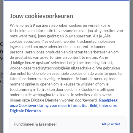
Jouw cookievoorkeuren
Wij en onze
29
partners gebruiken cookies en vergelijkbare
technieken om informatie te verzamelen over jou als gebruiker van
onze website(s), jouw gedrag en jouw apparaten. Als je „Alle
cookies accepteren” selecteert, worden trackingtechnologieën
Overzicht
Tip de
Laatste nieuws
Regionieuws
Het beste van Hart
ingeschakeld om onze advertenties en content te kunnen
redactie
personaliseren, onze producten en diensten te verbeteren en om
de prestaties van advertenties en content te meten. Als je
Volg Hart van Nederland
„Huidige keuze opslaan” selecteert of je toestemming intrekt,
worden deze trackingtechnologieën uitgeschakeld. We gebruiken
dan enkel functionele en essentiële cookies om de website goed te
Zoeken
laten functioneren en veilig te houden. Je kunt dit menu op ieder
Overzicht
Regio
Uitzendingen
Weer
Tip de redactie
Panel
Video's
moment opnieuw openen om je keuzes te wijzigen of om je
toestemming in te trekken door op de link Cookie-instellingen
onder aan de webpagina te klikken. Je selecties zullen overal
binnen onze Digitale Diensten worden doorgevoerd.
Raadpleeg
onze Cookieverklaring voor meer informatie.
Bekijk hier onze
Digitale Diensten.
Altijd actief
Functioneel & Essentieel