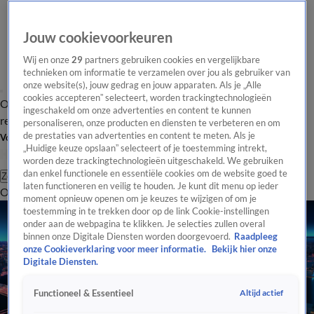
Jouw cookievoorkeuren
Wij en onze
29
partners gebruiken cookies en vergelijkbare
technieken om informatie te verzamelen over jou als gebruiker van
onze website(s), jouw gedrag en jouw apparaten. Als je „Alle
cookies accepteren” selecteert, worden trackingtechnologieën
Overzicht
Tip de
Laatste nieuws
Regionieuws
Het beste van Hart
ingeschakeld om onze advertenties en content te kunnen
redactie
personaliseren, onze producten en diensten te verbeteren en om
de prestaties van advertenties en content te meten. Als je
Volg Hart van Nederland
„Huidige keuze opslaan” selecteert of je toestemming intrekt,
worden deze trackingtechnologieën uitgeschakeld. We gebruiken
dan enkel functionele en essentiële cookies om de website goed te
Zoeken
laten functioneren en veilig te houden. Je kunt dit menu op ieder
Overzicht
Regio
Uitzendingen
Weer
Tip de redactie
Panel
Video's
moment opnieuw openen om je keuzes te wijzigen of om je
toestemming in te trekken door op de link Cookie-instellingen
onder aan de webpagina te klikken. Je selecties zullen overal
binnen onze Digitale Diensten worden doorgevoerd.
Raadpleeg
onze Cookieverklaring voor meer informatie.
Bekijk hier onze
Digitale Diensten.
Altijd actief
Functioneel & Essentieel