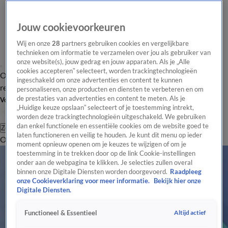
Jouw cookievoorkeuren
Wij en onze
28
partners gebruiken cookies en vergelijkbare
technieken om informatie te verzamelen over jou als gebruiker van
onze website(s), jouw gedrag en jouw apparaten. Als je „Alle
cookies accepteren” selecteert, worden trackingtechnologieën
Overzicht
Tip de
Laatste nieuws
Regionieuws
Het beste van Hart
ingeschakeld om onze advertenties en content te kunnen
redactie
personaliseren, onze producten en diensten te verbeteren en om
de prestaties van advertenties en content te meten. Als je
Volg Hart van Nederland
„Huidige keuze opslaan” selecteert of je toestemming intrekt,
worden deze trackingtechnologieën uitgeschakeld. We gebruiken
dan enkel functionele en essentiële cookies om de website goed te
Zoeken
laten functioneren en veilig te houden. Je kunt dit menu op ieder
Overzicht
Regio
Uitzendingen
Weer
Tip de redactie
Panel
Video's
moment opnieuw openen om je keuzes te wijzigen of om je
toestemming in te trekken door op de link Cookie-instellingen
onder aan de webpagina te klikken. Je selecties zullen overal
binnen onze Digitale Diensten worden doorgevoerd.
Raadpleeg
onze Cookieverklaring voor meer informatie.
Bekijk hier onze
Digitale Diensten.
Altijd actief
Functioneel & Essentieel