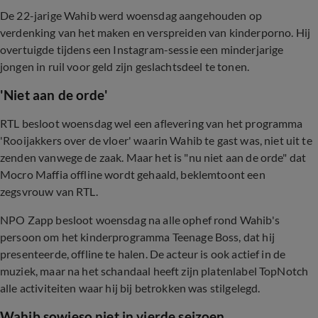
De 22-jarige Wahib werd woensdag aangehouden op
verdenking van het maken en verspreiden van kinderporno. Hij
overtuigde tijdens een Instagram-sessie een minderjarige
jongen in ruil voor geld zijn geslachtsdeel te tonen.
'Niet aan de orde'
RTL besloot woensdag wel een aflevering van het programma
'Rooijakkers over de vloer' waarin Wahib te gast was, niet uit te
zenden vanwege de zaak. Maar het is "nu niet aan de orde" dat
Mocro Maffia offline wordt gehaald, beklemtoont een
zegsvrouw van RTL.
NPO Zapp besloot woensdag na alle ophef rond Wahib's
persoon om het kinderprogramma Teenage Boss, dat hij
presenteerde, offline te halen. De acteur is ook actief in de
muziek, maar na het schandaal heeft zijn platenlabel TopNotch
alle activiteiten waar hij bij betrokken was stilgelegd.
Wahib sowieso niet in vierde seizoen