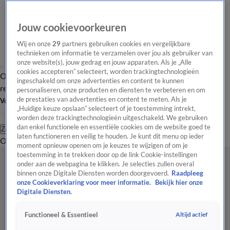
Jouw cookievoorkeuren
Wij en onze
29
partners gebruiken cookies en vergelijkbare
technieken om informatie te verzamelen over jou als gebruiker van
onze website(s), jouw gedrag en jouw apparaten. Als je „Alle
cookies accepteren” selecteert, worden trackingtechnologieën
Overzicht
Tip de
Laatste nieuws
Regionieuws
Het beste van Hart
ingeschakeld om onze advertenties en content te kunnen
redactie
personaliseren, onze producten en diensten te verbeteren en om
de prestaties van advertenties en content te meten. Als je
Volg Hart van Nederland
„Huidige keuze opslaan” selecteert of je toestemming intrekt,
worden deze trackingtechnologieën uitgeschakeld. We gebruiken
dan enkel functionele en essentiële cookies om de website goed te
Zoeken
laten functioneren en veilig te houden. Je kunt dit menu op ieder
Overzicht
Regio
Uitzendingen
Weer
Tip de redactie
Panel
Video's
moment opnieuw openen om je keuzes te wijzigen of om je
toestemming in te trekken door op de link Cookie-instellingen
onder aan de webpagina te klikken. Je selecties zullen overal
binnen onze Digitale Diensten worden doorgevoerd.
Raadpleeg
onze Cookieverklaring voor meer informatie.
Bekijk hier onze
Digitale Diensten.
Altijd actief
Functioneel & Essentieel