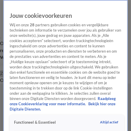
Jouw cookievoorkeuren
Wij en onze
28
partners gebruiken cookies en vergelijkbare
technieken om informatie te verzamelen over jou als gebruiker van
onze website(s), jouw gedrag en jouw apparaten. Als je „Alle
cookies accepteren” selecteert, worden trackingtechnologieën
Overzicht
Tip de
Laatste nieuws
Regionieuws
Het beste van Hart
ingeschakeld om onze advertenties en content te kunnen
redactie
personaliseren, onze producten en diensten te verbeteren en om
de prestaties van advertenties en content te meten. Als je
Volg Hart van Nederland
„Huidige keuze opslaan” selecteert of je toestemming intrekt,
worden deze trackingtechnologieën uitgeschakeld. We gebruiken
dan enkel functionele en essentiële cookies om de website goed te
Zoeken
laten functioneren en veilig te houden. Je kunt dit menu op ieder
Overzicht
Regio
Uitzendingen
Weer
Tip de redactie
Panel
Video's
moment opnieuw openen om je keuzes te wijzigen of om je
toestemming in te trekken door op de link Cookie-instellingen
onder aan de webpagina te klikken. Je selecties zullen overal
binnen onze Digitale Diensten worden doorgevoerd.
Raadpleeg
onze Cookieverklaring voor meer informatie.
Bekijk hier onze
Digitale Diensten.
Altijd actief
Functioneel & Essentieel