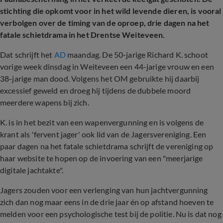
stichting die opkomt voor in het wild levende dieren, is vooral
verbolgen over de timing van de oproep, drie dagen na het
fatale schietdrama in het Drentse Weiteveen.
Dat schrijft het
AD
maandag. De 50-jarige Richard K. schoot
vorige week dinsdag in Weiteveen een 44-jarige vrouw en een
38-jarige man dood. Volgens het OM gebruikte hij daarbij
excessief geweld en droeg hij tijdens de dubbele moord
meerdere wapens bij zich.
K. is in het bezit van een wapenvergunning en is volgens de
krant als 'fervent jager' ook lid van de Jagersvereniging. Een
paar dagen na het fatale schietdrama schrijft de vereniging op
haar website te hopen op de invoering van een "meerjarige
digitale jachtakte".
Jagers zouden voor een verlenging van hun jachtvergunning
zich dan nog maar eens in de drie jaar én op afstand hoeven te
melden voor een psychologische test bij de politie. Nu is dat nog