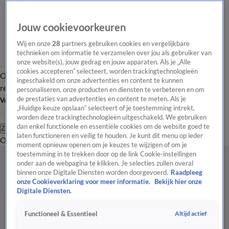
Jouw cookievoorkeuren
Wij en onze
28
partners gebruiken cookies en vergelijkbare
technieken om informatie te verzamelen over jou als gebruiker van
onze website(s), jouw gedrag en jouw apparaten. Als je „Alle
cookies accepteren” selecteert, worden trackingtechnologieën
Overzicht
Tip de
Laatste nieuws
Regionieuws
Het beste van Hart
ingeschakeld om onze advertenties en content te kunnen
redactie
personaliseren, onze producten en diensten te verbeteren en om
de prestaties van advertenties en content te meten. Als je
Volg Hart van Nederland
„Huidige keuze opslaan” selecteert of je toestemming intrekt,
worden deze trackingtechnologieën uitgeschakeld. We gebruiken
dan enkel functionele en essentiële cookies om de website goed te
Zoeken
laten functioneren en veilig te houden. Je kunt dit menu op ieder
Overzicht
Regio
Uitzendingen
Weer
Tip de redactie
Panel
Video's
moment opnieuw openen om je keuzes te wijzigen of om je
toestemming in te trekken door op de link Cookie-instellingen
onder aan de webpagina te klikken. Je selecties zullen overal
binnen onze Digitale Diensten worden doorgevoerd.
Raadpleeg
onze Cookieverklaring voor meer informatie.
Bekijk hier onze
Digitale Diensten.
Altijd actief
Functioneel & Essentieel