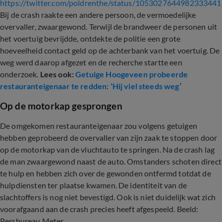
https://twitter.com/poldrenthe/status/1053027644982333441
Bij de crash raakte een andere persoon, de vermoedelijke
overvaller, zwaargewond. Terwijl de brandweer de personen uit
het voertuig bevrijdde, ontdekte de politie een grote
hoeveelheid contact geld op de achterbank van het voertuig. De
weg werd daarop afgezet en de recherche startte een
onderzoek.
Lees ook:
Getuige Hoogeveen probeerde
restauranteigenaar te redden: ‘Hij viel steeds weg’
Op de motorkap gesprongen
De omgekomen restauranteigenaar zou volgens getuigen
hebben geprobeerd de overvaller van zijn zaak te stoppen door
op de motorkap van de vluchtauto te springen. Na de crash lag
de man zwaargewond naast de auto. Omstanders schoten direct
te hulp en hebben zich over de gewonden ontfermd totdat de
hulpdiensten ter plaatse kwamen. De identiteit van de
slachtoffers is nog niet bevestigd. Ook is niet duidelijk wat zich
voorafgaand aan de crash precies heeft afgespeeld. Beeld:
Persbureau Meter