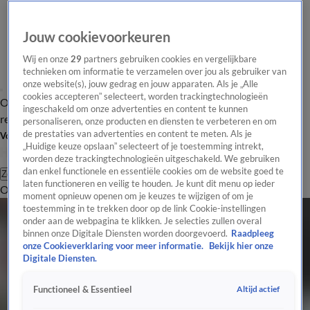
Jouw cookievoorkeuren
Wij en onze
29
partners gebruiken cookies en vergelijkbare
technieken om informatie te verzamelen over jou als gebruiker van
onze website(s), jouw gedrag en jouw apparaten. Als je „Alle
cookies accepteren” selecteert, worden trackingtechnologieën
Overzicht
Tip de
Laatste nieuws
Regionieuws
Het beste van Hart
ingeschakeld om onze advertenties en content te kunnen
redactie
personaliseren, onze producten en diensten te verbeteren en om
de prestaties van advertenties en content te meten. Als je
Volg Hart van Nederland
„Huidige keuze opslaan” selecteert of je toestemming intrekt,
worden deze trackingtechnologieën uitgeschakeld. We gebruiken
dan enkel functionele en essentiële cookies om de website goed te
Zoeken
laten functioneren en veilig te houden. Je kunt dit menu op ieder
Overzicht
Regio
Uitzendingen
Weer
Tip de redactie
Panel
Video's
moment opnieuw openen om je keuzes te wijzigen of om je
toestemming in te trekken door op de link Cookie-instellingen
onder aan de webpagina te klikken. Je selecties zullen overal
binnen onze Digitale Diensten worden doorgevoerd.
Raadpleeg
onze Cookieverklaring voor meer informatie.
Bekijk hier onze
Digitale Diensten.
Altijd actief
Functioneel & Essentieel