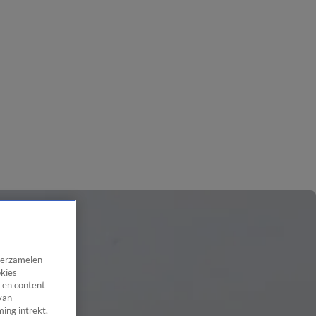
 verzamelen
okies
 en content
van
ing intrekt,