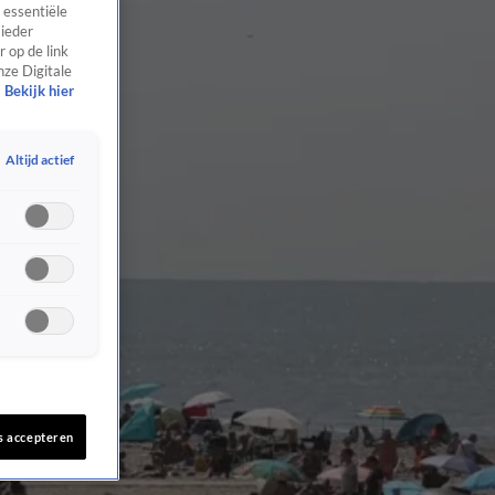
 essentiële
 ieder
 op de link
nze Digitale
Bekijk hier
Altijd actief
s accepteren