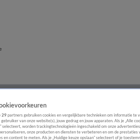
e
ookievoorkeuren
e
29
partners gebruiken cookies en vergelijkbare technieken om informatie te
s gebruiker van onze website(s), jouw gedrag en jouw apparaten. Als je „Alle co
” selecteert, worden trackingtechnologieën ingeschakeld om onze advertenties
personaliseren, onze producten en diensten te verbeteren en om de prestaties 
s en content te meten. Als je „Huidige keuze opslaan” selecteert of je toestemm