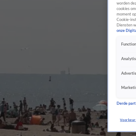
worden dez
cookies om 
moment opn
Cookie-inst
Diensten w
onze Digit
Function
Analyti
Adverti
Marketi
Derde parti
Voorkeur