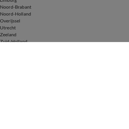
Noord-Brabant
Noord-Holland
Overijssel
Utrecht
Zeeland
Zuid-Holland
Voorwaarden
Over ons
Privacyverklaring
Gebruiksvoorwaarden
Cookieverklaring
Digitale diensten
Cookie instellingen
Upod & Talpa Network
Adverteren
Vacatures
Publieksservice
Tip de redactie