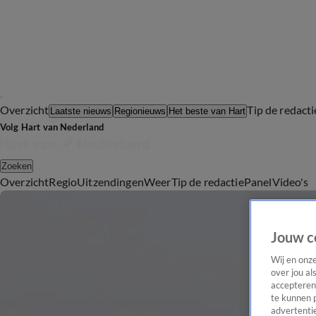
Overzicht
Tip de redacti
Laatste nieuws
Regionieuws
Het beste van Hart
Volg Hart van Nederland
Zoeken
Overzicht
Regio
Uitzendingen
Weer
Tip de redactie
Panel
Video's
Jouw c
Wij en onz
over jou al
accepteren
te kunnen 
advertentie