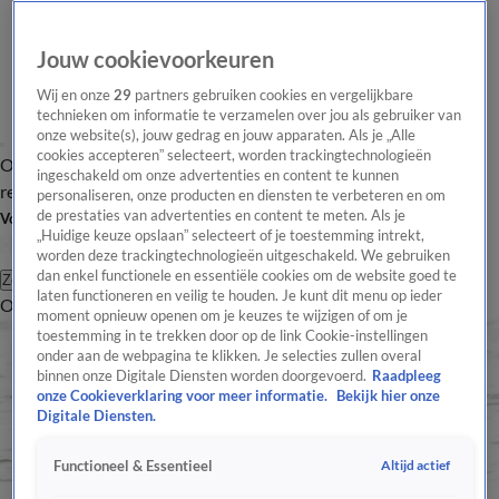
Jouw cookievoorkeuren
Wij en onze
29
partners gebruiken cookies en vergelijkbare
technieken om informatie te verzamelen over jou als gebruiker van
onze website(s), jouw gedrag en jouw apparaten. Als je „Alle
cookies accepteren” selecteert, worden trackingtechnologieën
Overzicht
Tip de
Laatste nieuws
Regionieuws
Het beste van Hart
ingeschakeld om onze advertenties en content te kunnen
redactie
personaliseren, onze producten en diensten te verbeteren en om
de prestaties van advertenties en content te meten. Als je
Volg Hart van Nederland
„Huidige keuze opslaan” selecteert of je toestemming intrekt,
worden deze trackingtechnologieën uitgeschakeld. We gebruiken
dan enkel functionele en essentiële cookies om de website goed te
Zoeken
laten functioneren en veilig te houden. Je kunt dit menu op ieder
Overzicht
Regio
Uitzendingen
Weer
Tip de redactie
Panel
Video's
moment opnieuw openen om je keuzes te wijzigen of om je
toestemming in te trekken door op de link Cookie-instellingen
onder aan de webpagina te klikken. Je selecties zullen overal
binnen onze Digitale Diensten worden doorgevoerd.
Raadpleeg
onze Cookieverklaring voor meer informatie.
Bekijk hier onze
Digitale Diensten.
Altijd actief
Functioneel & Essentieel