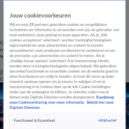
Jouw cookievoorkeuren
Wij en onze
29
partners gebruiken cookies en vergelijkbare
technieken om informatie te verzamelen over jou als gebruiker van
onze website(s), jouw gedrag en jouw apparaten. Als je „Alle
cookies accepteren” selecteert, worden trackingtechnologieën
Overzicht
Tip de
Laatste nieuws
Regionieuws
Het beste van Hart
ingeschakeld om onze advertenties en content te kunnen
redactie
personaliseren, onze producten en diensten te verbeteren en om
de prestaties van advertenties en content te meten. Als je
Volg Hart van Nederland
„Huidige keuze opslaan” selecteert of je toestemming intrekt,
worden deze trackingtechnologieën uitgeschakeld. We gebruiken
dan enkel functionele en essentiële cookies om de website goed te
Zoeken
laten functioneren en veilig te houden. Je kunt dit menu op ieder
Overzicht
Regio
Uitzendingen
Weer
Tip de redactie
Panel
Video's
moment opnieuw openen om je keuzes te wijzigen of om je
toestemming in te trekken door op de link Cookie-instellingen
onder aan de webpagina te klikken. Je selecties zullen overal
binnen onze Digitale Diensten worden doorgevoerd.
Raadpleeg
onze Cookieverklaring voor meer informatie.
Bekijk hier onze
Digitale Diensten.
Altijd actief
Functioneel & Essentieel