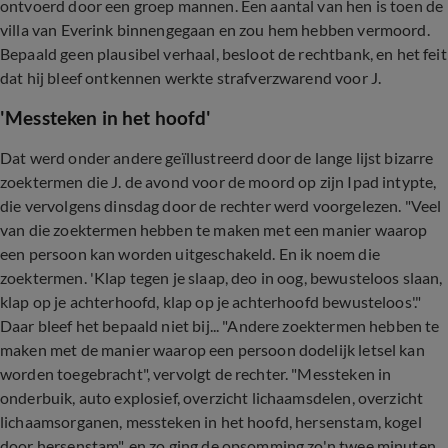
ontvoerd door een groep mannen. Een aantal van hen is toen de
villa van Everink binnengegaan en zou hem hebben vermoord.
Bepaald geen plausibel verhaal, besloot de rechtbank, en het feit
dat hij bleef ontkennen werkte strafverzwarend voor J.
'Messteken in het hoofd'
Dat werd onder andere geïllustreerd door de lange lijst bizarre
zoektermen die J. de avond voor de moord op zijn Ipad intypte,
die vervolgens dinsdag door de rechter werd voorgelezen. "Veel
van die zoektermen hebben te maken met een manier waarop
een persoon kan worden uitgeschakeld. En ik noem die
zoektermen. 'Klap tegen je slaap, deo in oog, bewusteloos slaan,
klap op je achterhoofd, klap op je achterhoofd bewusteloos'."
Daar bleef het bepaald niet bij... "Andere zoektermen hebben te
maken met de manier waarop een persoon dodelijk letsel kan
worden toegebracht", vervolgt de rechter. "Messteken in
onderbuik, auto explosief, overzicht lichaamsdelen, overzicht
lichaamsorganen, messteken in het hoofd, hersenstam, kogel
door hersenstam", en zo ging de opsomming zo'n twee minuten