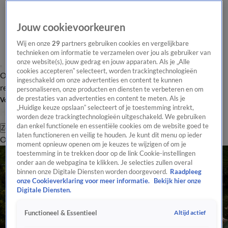
Jouw cookievoorkeuren
Wij en onze
29
partners gebruiken cookies en vergelijkbare
technieken om informatie te verzamelen over jou als gebruiker van
onze website(s), jouw gedrag en jouw apparaten. Als je „Alle
cookies accepteren” selecteert, worden trackingtechnologieën
Overzicht
Tip de
Laatste nieuws
Regionieuws
Het beste van Hart
ingeschakeld om onze advertenties en content te kunnen
redactie
personaliseren, onze producten en diensten te verbeteren en om
de prestaties van advertenties en content te meten. Als je
Volg Hart van Nederland
„Huidige keuze opslaan” selecteert of je toestemming intrekt,
worden deze trackingtechnologieën uitgeschakeld. We gebruiken
dan enkel functionele en essentiële cookies om de website goed te
Zoeken
laten functioneren en veilig te houden. Je kunt dit menu op ieder
Overzicht
Regio
Uitzendingen
Weer
Tip de redactie
Panel
Video's
moment opnieuw openen om je keuzes te wijzigen of om je
toestemming in te trekken door op de link Cookie-instellingen
onder aan de webpagina te klikken. Je selecties zullen overal
binnen onze Digitale Diensten worden doorgevoerd.
Raadpleeg
onze Cookieverklaring voor meer informatie.
Bekijk hier onze
Digitale Diensten.
Altijd actief
Functioneel & Essentieel