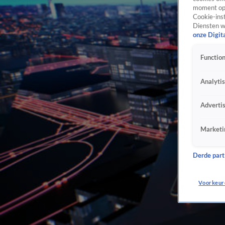
moment opn
Cookie-inst
Diensten w
onze Digit
Function
Analyti
Adverti
Marketi
Derde parti
Voorkeur