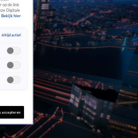
 op de link
nze Digitale
Bekijk hier
Altijd actief
s accepteren