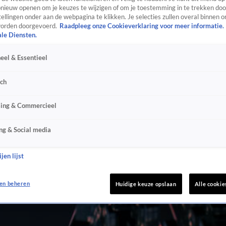
ieuw openen om je keuzes te wijzigen of om je toestemming in te trekken door
ellingen onder aan de webpagina te klikken. Je selecties zullen overal binnen o
orden doorgevoerd.
Raadpleeg onze Cookieverklaring voor meer informatie.
ale Diensten.
eel & Essentieel
sch
sing & Commercieel
ng & Social media
jen lijst
en beheren
Huidige keuze opslaan
Alle cookie