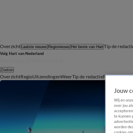
Overzicht
Tip de redacti
Laatste nieuws
Regionieuws
Het beste van Hart
Volg Hart van Nederland
Zoeken
Overzicht
Regio
Uitzendingen
Weer
Tip de redactie
Panel
Video's
Jouw c
Wij en onz
over jou al
accepteren
te kunnen 
advertentie
worden dez
cookies om 