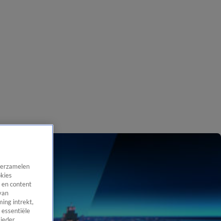
 verzamelen
okies
 en content
van
ing intrekt,
 essentiële
 ieder