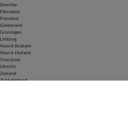
Drenthe
Flevoland
Friesland
Gelderland
Groningen
Limburg
Noord-Brabant
Noord-Holland
Overijssel
Utrecht
Zeeland
Zuid-Holland
Voorwaarden
Over ons
Privacyverklaring
Gebruiksvoorwaarden
Cookieverklaring
Digitale diensten
Cookie instellingen