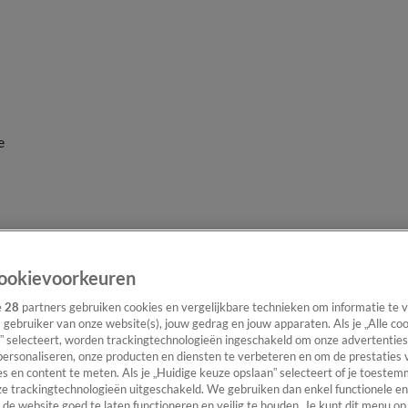
e
ookievoorkeuren
e
28
partners gebruiken cookies en vergelijkbare technieken om informatie te
s gebruiker van onze website(s), jouw gedrag en jouw apparaten. Als je „Alle co
” selecteert, worden trackingtechnologieën ingeschakeld om onze advertenties
personaliseren, onze producten en diensten te verbeteren en om de prestaties 
s en content te meten. Als je „Huidige keuze opslaan” selecteert of je toestemm
e trackingtechnologieën uitgeschakeld. We gebruiken dan enkel functionele en
de website goed te laten functioneren en veilig te houden. Je kunt dit menu op