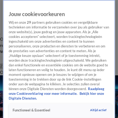
Jouw cookievoorkeuren
Wij en onze
29
partners gebruiken cookies en vergelijkbare
technieken om informatie te verzamelen over jou als gebruiker van
onze website(s), jouw gedrag en jouw apparaten. Als je „Alle
cookies accepteren” selecteert, worden trackingtechnologieën
Overzicht
Tip de
Laatste nieuws
Regionieuws
Het beste van Hart
ingeschakeld om onze advertenties en content te kunnen
redactie
personaliseren, onze producten en diensten te verbeteren en om
de prestaties van advertenties en content te meten. Als je
Volg Hart van Nederland
„Huidige keuze opslaan” selecteert of je toestemming intrekt,
worden deze trackingtechnologieën uitgeschakeld. We gebruiken
dan enkel functionele en essentiële cookies om de website goed te
Zoeken
laten functioneren en veilig te houden. Je kunt dit menu op ieder
Overzicht
Regio
Uitzendingen
Weer
Tip de redactie
Panel
Video's
moment opnieuw openen om je keuzes te wijzigen of om je
toestemming in te trekken door op de link Cookie-instellingen
onder aan de webpagina te klikken. Je selecties zullen overal
binnen onze Digitale Diensten worden doorgevoerd.
Raadpleeg
onze Cookieverklaring voor meer informatie.
Bekijk hier onze
Digitale Diensten.
Altijd actief
Functioneel & Essentieel