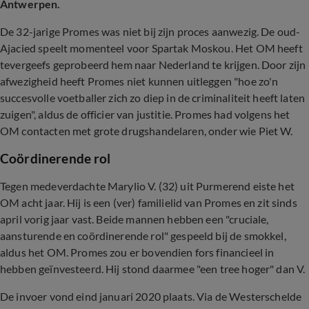
Antwerpen.
De 32-jarige Promes was niet bij zijn proces aanwezig. De oud-
Ajacied speelt momenteel voor Spartak Moskou. Het OM heeft
tevergeefs geprobeerd hem naar Nederland te krijgen. Door zijn
afwezigheid heeft Promes niet kunnen uitleggen "hoe zo'n
succesvolle voetballer zich zo diep in de criminaliteit heeft laten
zuigen", aldus de officier van justitie. Promes had volgens het
OM contacten met grote drugshandelaren, onder wie Piet W.
Coördinerende rol
Tegen medeverdachte Marylio V. (32) uit Purmerend eiste het
OM acht jaar. Hij is een (ver) familielid van Promes en zit sinds
april vorig jaar vast. Beide mannen hebben een "cruciale,
aansturende en coördinerende rol" gespeeld bij de smokkel,
aldus het OM. Promes zou er bovendien fors financieel in
hebben geïnvesteerd. Hij stond daarmee "een tree hoger" dan V.
De invoer vond eind januari 2020 plaats. Via de Westerschelde