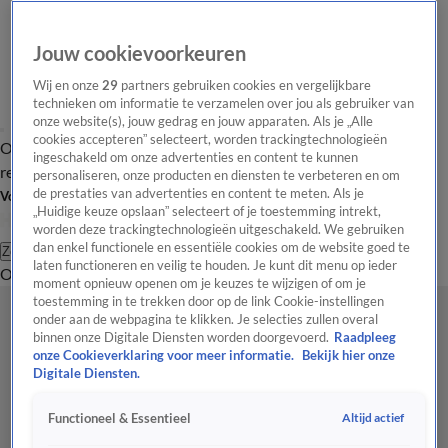
Jouw cookievoorkeuren
Wij en onze
29
partners gebruiken cookies en vergelijkbare
technieken om informatie te verzamelen over jou als gebruiker van
onze website(s), jouw gedrag en jouw apparaten. Als je „Alle
cookies accepteren” selecteert, worden trackingtechnologieën
Overzicht
Tip de
Laatste nieuws
Regionieuws
Het beste van Hart
ingeschakeld om onze advertenties en content te kunnen
redactie
personaliseren, onze producten en diensten te verbeteren en om
de prestaties van advertenties en content te meten. Als je
Volg Hart van Nederland
„Huidige keuze opslaan” selecteert of je toestemming intrekt,
worden deze trackingtechnologieën uitgeschakeld. We gebruiken
dan enkel functionele en essentiële cookies om de website goed te
Zoeken
laten functioneren en veilig te houden. Je kunt dit menu op ieder
Overzicht
Regio
Uitzendingen
Weer
Tip de redactie
Panel
Video's
moment opnieuw openen om je keuzes te wijzigen of om je
toestemming in te trekken door op de link Cookie-instellingen
onder aan de webpagina te klikken. Je selecties zullen overal
binnen onze Digitale Diensten worden doorgevoerd.
Raadpleeg
onze Cookieverklaring voor meer informatie.
Bekijk hier onze
Digitale Diensten.
Altijd actief
Functioneel & Essentieel