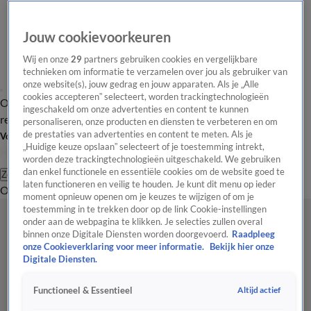
Jouw cookievoorkeuren
Wij en onze
29
partners gebruiken cookies en vergelijkbare
technieken om informatie te verzamelen over jou als gebruiker van
onze website(s), jouw gedrag en jouw apparaten. Als je „Alle
cookies accepteren” selecteert, worden trackingtechnologieën
Overzicht
Tip de
Laatste nieuws
Regionieuws
Het beste van Hart
ingeschakeld om onze advertenties en content te kunnen
redactie
personaliseren, onze producten en diensten te verbeteren en om
de prestaties van advertenties en content te meten. Als je
Volg Hart van Nederland
„Huidige keuze opslaan” selecteert of je toestemming intrekt,
worden deze trackingtechnologieën uitgeschakeld. We gebruiken
dan enkel functionele en essentiële cookies om de website goed te
Zoeken
laten functioneren en veilig te houden. Je kunt dit menu op ieder
Overzicht
Regio
Uitzendingen
Weer
Tip de redactie
Panel
Video's
moment opnieuw openen om je keuzes te wijzigen of om je
toestemming in te trekken door op de link Cookie-instellingen
onder aan de webpagina te klikken. Je selecties zullen overal
binnen onze Digitale Diensten worden doorgevoerd.
Raadpleeg
onze Cookieverklaring voor meer informatie.
Bekijk hier onze
Digitale Diensten.
Altijd actief
Functioneel & Essentieel