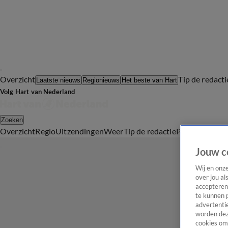
Overzicht
Tip de redacti
Laatste nieuws
Regionieuws
Het beste van Hart
Volg Hart van Nederland
Zoeken
Overzicht
Regio
Uitzendingen
Weer
Tip de redactie
Panel
Video's
Jouw c
Wij en onz
over jou al
accepteren
te kunnen 
advertentie
worden dez
cookies om 