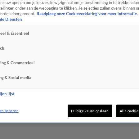
ieuw openen om je keuzes te wijzigen of om je toestemming in te trekken door
ellingen onder aan de webpagina te klikken. Je selecties zullen overal binnen o
orden doorgevoerd.
Raadpleeg onze Cookieverklaring voor meer informatie.
ale Diensten.
eel & Essentieel
sch
sing & Commercieel
ng & Social media
jen lijst
en beheren
Huidige keuze opslaan
Alle cookie