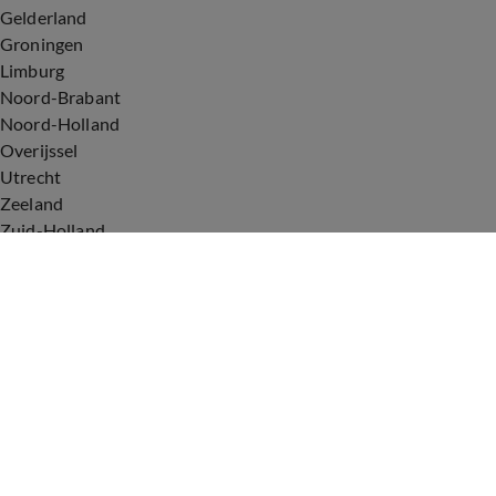
Gelderland
Groningen
Limburg
Noord-Brabant
Noord-Holland
Overijssel
Utrecht
Zeeland
Zuid-Holland
Voorwaarden
Over ons
Privacyverklaring
Gebruiksvoorwaarden
Cookieverklaring
Digitale diensten
Cookie instellingen
Upod & Talpa Network
Adverteren
Vacatures