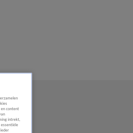
 verzamelen
okies
 en content
van
ing intrekt,
 essentiële
 ieder