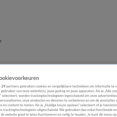
e
ookievoorkeuren
e
29
partners gebruiken cookies en vergelijkbare technieken om informatie te
s gebruiker van onze website(s), jouw gedrag en jouw apparaten. Als je „Alle co
” selecteert, worden trackingtechnologieën ingeschakeld om onze advertenties
personaliseren, onze producten en diensten te verbeteren en om de prestaties 
s en content te meten. Als je „Huidige keuze opslaan” selecteert of je toestemm
e trackingtechnologieën uitgeschakeld. We gebruiken dan enkel functionele en
de website goed te laten functioneren en veilig te houden. Je kunt dit menu op