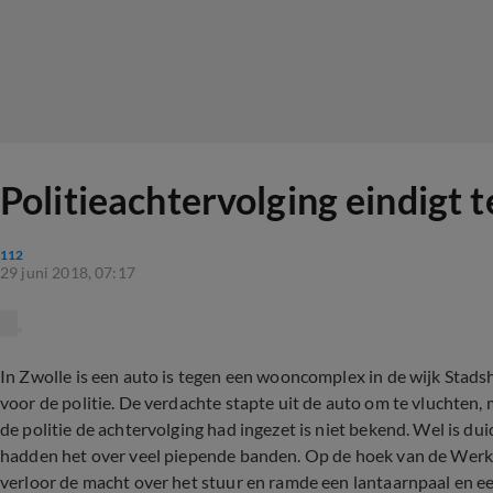
Politieachtervolging eindig
112
29 juni 2018, 07:17
In Zwolle is een auto is tegen een wooncomplex in de wijk Stad
voor de politie. De verdachte stapte uit de auto om te vluchte
de politie de achtervolging had ingezet is niet bekend. Wel is dui
hadden het over veel piepende banden. Op de hoek van de Werke
verloor de macht over het stuur en ramde een lantaarnpaal en ee