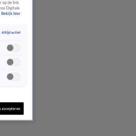
 op de link
nze Digitale
Bekijk hier
Altijd actief
s accepteren