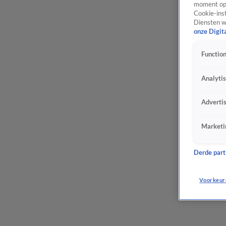
moment opn
Cookie-inst
Diensten w
onze Digit
Function
Analyti
Adverti
Marketi
Derde parti
Voorkeur