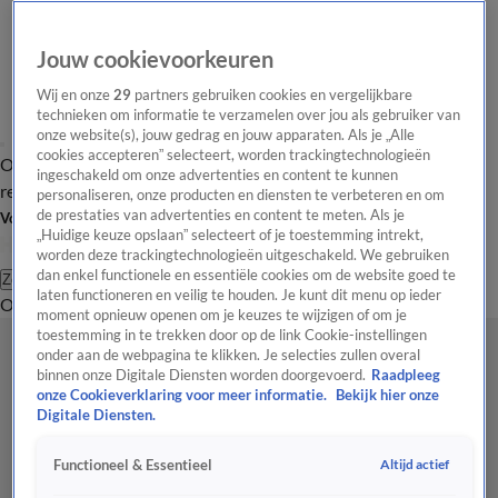
Jouw cookievoorkeuren
Wij en onze
29
partners gebruiken cookies en vergelijkbare
technieken om informatie te verzamelen over jou als gebruiker van
onze website(s), jouw gedrag en jouw apparaten. Als je „Alle
cookies accepteren” selecteert, worden trackingtechnologieën
Overzicht
Tip de
Laatste nieuws
Regionieuws
Het beste van Hart
ingeschakeld om onze advertenties en content te kunnen
redactie
personaliseren, onze producten en diensten te verbeteren en om
de prestaties van advertenties en content te meten. Als je
Volg Hart van Nederland
„Huidige keuze opslaan” selecteert of je toestemming intrekt,
worden deze trackingtechnologieën uitgeschakeld. We gebruiken
dan enkel functionele en essentiële cookies om de website goed te
Zoeken
laten functioneren en veilig te houden. Je kunt dit menu op ieder
Overzicht
Regio
Uitzendingen
Weer
Tip de redactie
Panel
Video's
moment opnieuw openen om je keuzes te wijzigen of om je
toestemming in te trekken door op de link Cookie-instellingen
onder aan de webpagina te klikken. Je selecties zullen overal
binnen onze Digitale Diensten worden doorgevoerd.
Raadpleeg
onze Cookieverklaring voor meer informatie.
Bekijk hier onze
Digitale Diensten.
Altijd actief
Functioneel & Essentieel