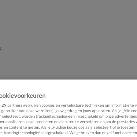
e
ookievoorkeuren
e
29
partners gebruiken cookies en vergelijkbare technieken om informatie te
s gebruiker van onze website(s), jouw gedrag en jouw apparaten. Als je „Alle co
” selecteert, worden trackingtechnologieën ingeschakeld om onze advertenties
personaliseren, onze producten en diensten te verbeteren en om de prestaties 
s en content te meten. Als je „Huidige keuze opslaan” selecteert of je toestemm
e trackingtechnologieën uitgeschakeld. We gebruiken dan enkel functionele en