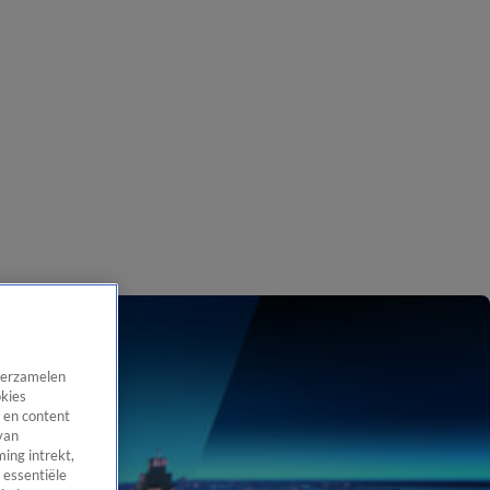
 verzamelen
okies
 en content
van
ing intrekt,
 essentiële