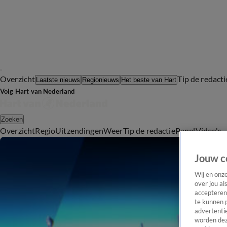
Overzicht
Tip de redacti
Laatste nieuws
Regionieuws
Het beste van Hart
Volg Hart van Nederland
Zoeken
Overzicht
Regio
Uitzendingen
Weer
Tip de redactie
Panel
Video's
Jouw c
Wij en onz
over jou al
accepteren
te kunnen 
advertentie
worden dez