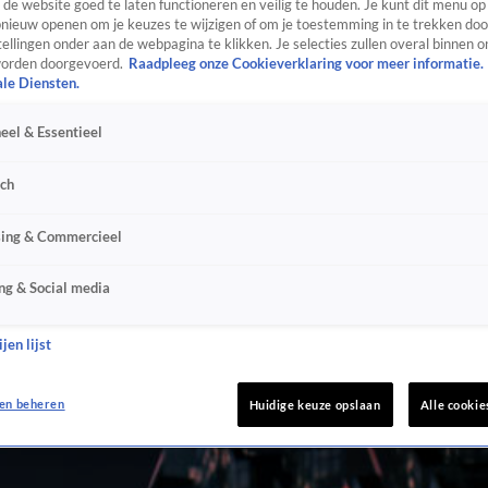
de website goed te laten functioneren en veilig te houden. Je kunt dit menu op
ieuw openen om je keuzes te wijzigen of om je toestemming in te trekken door
ellingen onder aan de webpagina te klikken. Je selecties zullen overal binnen o
orden doorgevoerd.
Raadpleeg onze Cookieverklaring voor meer informatie.
ale Diensten.
eel & Essentieel
sch
sing & Commercieel
ng & Social media
jen lijst
en beheren
Huidige keuze opslaan
Alle cookie