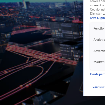
cookies om 
moment opn
Cookie-inst
Diensten w
onze Digit
Function
Analyti
Adverti
Marketi
Derde parti
Voorkeur