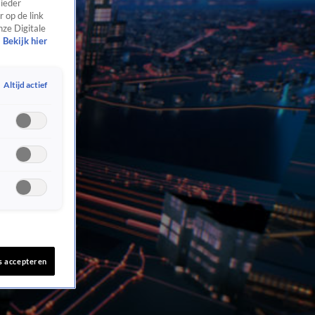
 ieder
 op de link
nze Digitale
Bekijk hier
Altijd actief
s accepteren