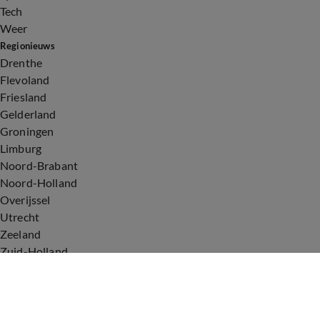
Tech
Weer
Regionieuws
Drenthe
Flevoland
Friesland
Gelderland
Groningen
Limburg
Noord-Brabant
Noord-Holland
Overijssel
Utrecht
Zeeland
Zuid-Holland
Voorwaarden
Over ons
Privacyverklaring
Gebruiksvoorwaarden