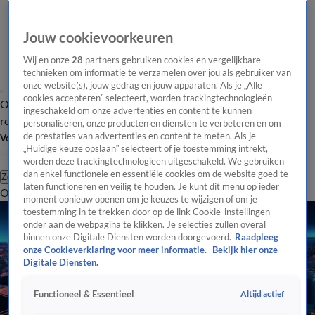
Jouw cookievoorkeuren
Wij en onze
28
partners gebruiken cookies en vergelijkbare
technieken om informatie te verzamelen over jou als gebruiker van
onze website(s), jouw gedrag en jouw apparaten. Als je „Alle
cookies accepteren” selecteert, worden trackingtechnologieën
Overzicht
Tip de
Laatste nieuws
Regionieuws
Het beste van Hart
ingeschakeld om onze advertenties en content te kunnen
redactie
personaliseren, onze producten en diensten te verbeteren en om
de prestaties van advertenties en content te meten. Als je
Volg Hart van Nederland
„Huidige keuze opslaan” selecteert of je toestemming intrekt,
worden deze trackingtechnologieën uitgeschakeld. We gebruiken
dan enkel functionele en essentiële cookies om de website goed te
Zoeken
laten functioneren en veilig te houden. Je kunt dit menu op ieder
Overzicht
Regio
Uitzendingen
Weer
Tip de redactie
Panel
Video's
moment opnieuw openen om je keuzes te wijzigen of om je
toestemming in te trekken door op de link Cookie-instellingen
onder aan de webpagina te klikken. Je selecties zullen overal
binnen onze Digitale Diensten worden doorgevoerd.
Raadpleeg
onze Cookieverklaring voor meer informatie.
Bekijk hier onze
Digitale Diensten.
Altijd actief
Functioneel & Essentieel