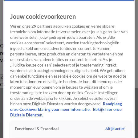
Jouw cookievoorkeuren
Wij en onze
29
partners gebruiken cookies en vergelijkbare
technieken om informatie te verzamelen over jou als gebruiker van
onze website(s), jouw gedrag en jouw apparaten. Als je „Alle
cookies accepteren” selecteert, worden trackingtechnologieën
Overzicht
Tip de
Laatste nieuws
Regionieuws
Het beste van Hart
ingeschakeld om onze advertenties en content te kunnen
redactie
personaliseren, onze producten en diensten te verbeteren en om
de prestaties van advertenties en content te meten. Als je
Volg Hart van Nederland
„Huidige keuze opslaan” selecteert of je toestemming intrekt,
worden deze trackingtechnologieën uitgeschakeld. We gebruiken
dan enkel functionele en essentiële cookies om de website goed te
Zoeken
laten functioneren en veilig te houden. Je kunt dit menu op ieder
Overzicht
Regio
Uitzendingen
Weer
Tip de redactie
Panel
Video's
moment opnieuw openen om je keuzes te wijzigen of om je
toestemming in te trekken door op de link Cookie-instellingen
onder aan de webpagina te klikken. Je selecties zullen overal
binnen onze Digitale Diensten worden doorgevoerd.
Raadpleeg
onze Cookieverklaring voor meer informatie.
Bekijk hier onze
Digitale Diensten.
Altijd actief
Functioneel & Essentieel