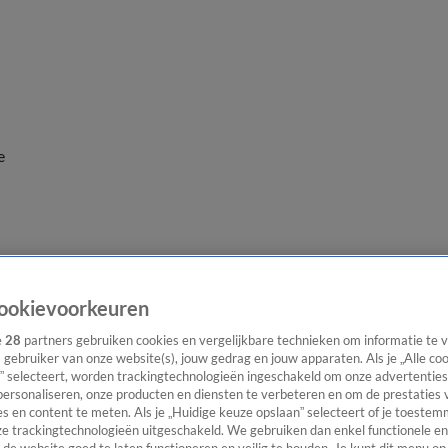
e
ookievoorkeuren
e
28
partners gebruiken cookies en vergelijkbare technieken om informatie te
s gebruiker van onze website(s), jouw gedrag en jouw apparaten. Als je „Alle co
” selecteert, worden trackingtechnologieën ingeschakeld om onze advertenties
personaliseren, onze producten en diensten te verbeteren en om de prestaties 
s en content te meten. Als je „Huidige keuze opslaan” selecteert of je toestemm
e trackingtechnologieën uitgeschakeld. We gebruiken dan enkel functionele en