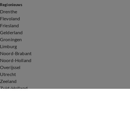
Regionieuws
Drenthe
Flevoland
Friesland
Gelderland
Groningen
Limburg
Noord-Brabant
Noord-Holland
Overijssel
Utrecht
Zeeland
Zuid-Holland
Voorwaarden
Over ons
Privacyverklaring
Gebruiksvoorwaarden
Cookieverklaring
Digitale diensten