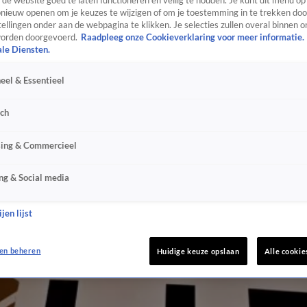
de website goed te laten functioneren en veilig te houden. Je kunt dit menu op
ieuw openen om je keuzes te wijzigen of om je toestemming in te trekken door
ellingen onder aan de webpagina te klikken. Je selecties zullen overal binnen o
orden doorgevoerd.
Raadpleeg onze Cookieverklaring voor meer informatie.
ale Diensten.
eel & Essentieel
sch
sing & Commercieel
ng & Social media
jen lijst
en beheren
Huidige keuze opslaan
Alle cookie