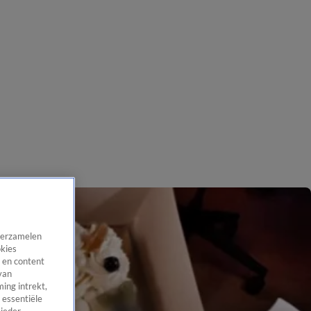
 verzamelen
okies
 en content
van
ing intrekt,
 essentiële