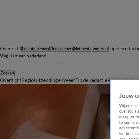
Overzicht
Tip de redacti
Laatste nieuws
Regionieuws
Het beste van Hart
Volg Hart van Nederland
Zoeken
Overzicht
Regio
Uitzendingen
Weer
Tip de redactie
Panel
Video's
Jouw c
Wij en onz
over jou al
accepteren
te kunnen 
advertentie
worden dez