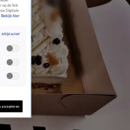
 ieder
 op de link
nze Digitale
Bekijk hier
Altijd actief
s accepteren