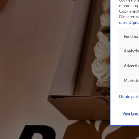
cookies om 
moment opn
Cookie-inst
Diensten w
onze Digit
Function
Analyti
Adverti
Marketi
Derde parti
Voorkeur