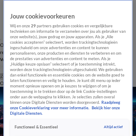
Jouw cookievoorkeuren
Wij en onze
29
partners gebruiken cookies en vergelijkbare
technieken om informatie te verzamelen over jou als gebruiker van
onze website(s), jouw gedrag en jouw apparaten. Als je „Alle
cookies accepteren” selecteert, worden trackingtechnologieën
Overzicht
Tip de
Laatste nieuws
Regionieuws
Het beste van Hart
ingeschakeld om onze advertenties en content te kunnen
redactie
personaliseren, onze producten en diensten te verbeteren en om
de prestaties van advertenties en content te meten. Als je
Volg Hart van Nederland
„Huidige keuze opslaan” selecteert of je toestemming intrekt,
worden deze trackingtechnologieën uitgeschakeld. We gebruiken
dan enkel functionele en essentiële cookies om de website goed te
Zoeken
laten functioneren en veilig te houden. Je kunt dit menu op ieder
Overzicht
Regio
Uitzendingen
Weer
Tip de redactie
Panel
Video's
moment opnieuw openen om je keuzes te wijzigen of om je
toestemming in te trekken door op de link Cookie-instellingen
onder aan de webpagina te klikken. Je selecties zullen overal
binnen onze Digitale Diensten worden doorgevoerd.
Raadpleeg
onze Cookieverklaring voor meer informatie.
Bekijk hier onze
Digitale Diensten.
Altijd actief
Functioneel & Essentieel