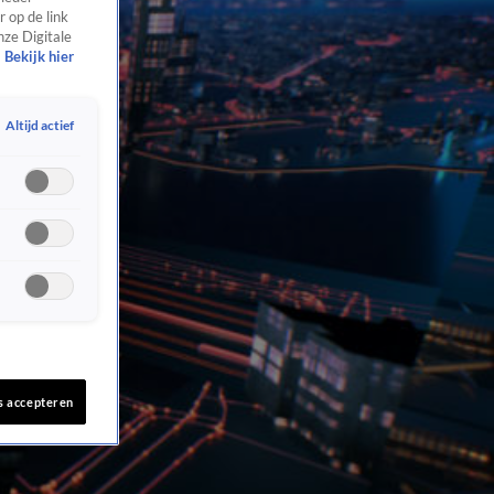
 op de link
nze Digitale
Bekijk hier
Altijd actief
s accepteren