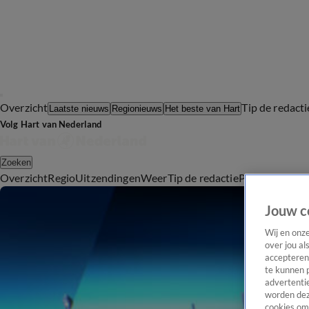
Overzicht
Tip de redacti
Laatste nieuws
Regionieuws
Het beste van Hart
Volg Hart van Nederland
Zoeken
Overzicht
Regio
Uitzendingen
Weer
Tip de redactie
Panel
Video's
Jouw c
Wij en onz
over jou al
accepteren
te kunnen 
advertentie
worden dez
cookies om 