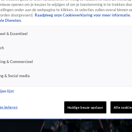
ieuw openen om je keuzes te wijzigen of om je toestemming in te trekken door
ellingen onder aan de webpagina te klikken. Je selecties zullen overal binnen o
orden doorgevoerd.
Raadpleeg onze Cookieverklaring voor meer informatie.
ale Diensten.
eel & Essentieel
sch
sing & Commercieel
ng & Social media
jen lijst
en beheren
Huidige keuze opslaan
Alle cookie