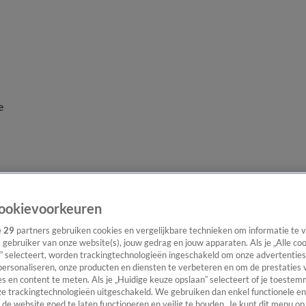
e
ookievoorkeuren
e
29
partners gebruiken cookies en vergelijkbare technieken om informatie te
s gebruiker van onze website(s), jouw gedrag en jouw apparaten. Als je „Alle co
” selecteert, worden trackingtechnologieën ingeschakeld om onze advertenties
personaliseren, onze producten en diensten te verbeteren en om de prestaties 
s en content te meten. Als je „Huidige keuze opslaan” selecteert of je toestemm
e trackingtechnologieën uitgeschakeld. We gebruiken dan enkel functionele en
de website goed te laten functioneren en veilig te houden. Je kunt dit menu op