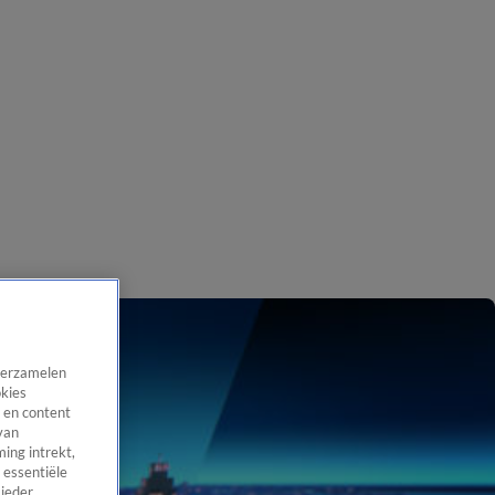
 verzamelen
okies
 en content
van
ing intrekt,
 essentiële
 ieder