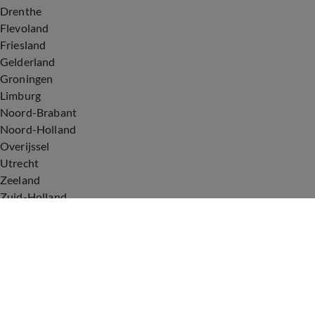
Drenthe
Flevoland
Friesland
Gelderland
Groningen
Limburg
Noord-Brabant
Noord-Holland
Overijssel
Utrecht
Zeeland
Zuid-Holland
Voorwaarden
Over ons
Privacyverklaring
Gebruiksvoorwaarden
Cookieverklaring
Digitale diensten
Cookie instellingen