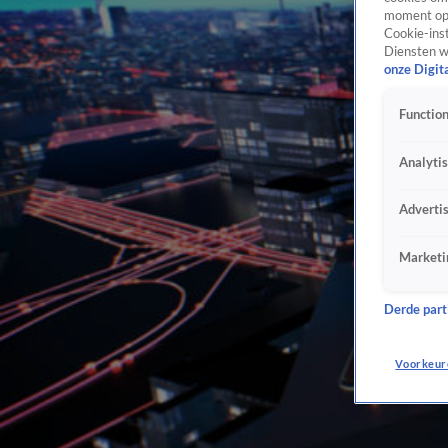
moment opn
Cookie-inst
Diensten w
onze Digit
Function
Analyti
Adverti
Marketi
Derde parti
Voorkeur