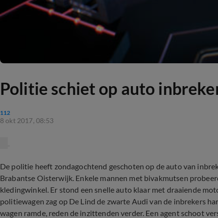
Politie schiet op auto inbreke
112
8 okt 2017, 08:53
De politie heeft zondagochtend geschoten op de auto van inbrek
Brabantse Oisterwijk. Enkele mannen met bivakmutsen probeerd
kledingwinkel. Er stond een snelle auto klaar met draaiende mo
politiewagen zag op De Lind de zwarte Audi van de inbrekers ha
wagen ramde, reden de inzittenden verder. Een agent schoot ver