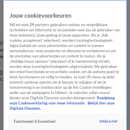
Jouw cookievoorkeuren
Wij en onze
29
partners gebruiken cookies en vergelijkbare
technieken om informatie te verzamelen over jou als gebruiker van
onze website(s), jouw gedrag en jouw apparaten. Als je „Alle
cookies accepteren” selecteert, worden trackingtechnologieën
Overzicht
Tip de
Laatste nieuws
Regionieuws
Het beste van Hart
ingeschakeld om onze advertenties en content te kunnen
redactie
personaliseren, onze producten en diensten te verbeteren en om
de prestaties van advertenties en content te meten. Als je
Volg Hart van Nederland
„Huidige keuze opslaan” selecteert of je toestemming intrekt,
worden deze trackingtechnologieën uitgeschakeld. We gebruiken
dan enkel functionele en essentiële cookies om de website goed te
Zoeken
laten functioneren en veilig te houden. Je kunt dit menu op ieder
Overzicht
Regio
Uitzendingen
Weer
Tip de redactie
Panel
Video's
moment opnieuw openen om je keuzes te wijzigen of om je
toestemming in te trekken door op de link Cookie-instellingen
onder aan de webpagina te klikken. Je selecties zullen overal
binnen onze Digitale Diensten worden doorgevoerd.
Raadpleeg
onze Cookieverklaring voor meer informatie.
Bekijk hier onze
Digitale Diensten.
Altijd actief
Functioneel & Essentieel