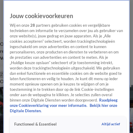
Jouw cookievoorkeuren
Wij en onze
28
partners gebruiken cookies en vergelijkbare
technieken om informatie te verzamelen over jou als gebruiker van
onze website(s), jouw gedrag en jouw apparaten. Als je „Alle
cookies accepteren” selecteert, worden trackingtechnologieën
Overzicht
Tip de
Laatste nieuws
Regionieuws
Het beste van Hart
ingeschakeld om onze advertenties en content te kunnen
redactie
personaliseren, onze producten en diensten te verbeteren en om
de prestaties van advertenties en content te meten. Als je
Volg Hart van Nederland
„Huidige keuze opslaan” selecteert of je toestemming intrekt,
worden deze trackingtechnologieën uitgeschakeld. We gebruiken
dan enkel functionele en essentiële cookies om de website goed te
Zoeken
laten functioneren en veilig te houden. Je kunt dit menu op ieder
Overzicht
Regio
Uitzendingen
Weer
Tip de redactie
Panel
Video's
moment opnieuw openen om je keuzes te wijzigen of om je
toestemming in te trekken door op de link Cookie-instellingen
onder aan de webpagina te klikken. Je selecties zullen overal
binnen onze Digitale Diensten worden doorgevoerd.
Raadpleeg
onze Cookieverklaring voor meer informatie.
Bekijk hier onze
Digitale Diensten.
Altijd actief
Functioneel & Essentieel