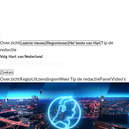
Overzicht
Tip de
Laatste nieuws
Regionieuws
Het beste van Hart
redactie
Volg Hart van Nederland
Zoeken
Overzicht
Regio
Uitzendingen
Weer
Tip de redactie
Panel
Video's