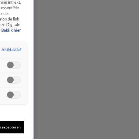
ing intrekt,
 essentiële
 ieder
 op de link
nze Digitale
Bekijk hier
Altijd actief
s accepteren