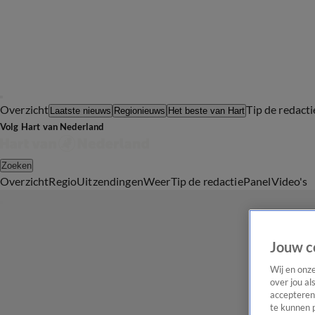
Overzicht
Tip de redacti
Laatste nieuws
Regionieuws
Het beste van Hart
Volg Hart van Nederland
Zoeken
Overzicht
Regio
Uitzendingen
Weer
Tip de redactie
Panel
Video's
Jouw c
Wij en onz
over jou al
accepteren
te kunnen 