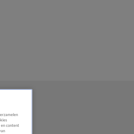
 verzamelen
okies
 en content
van