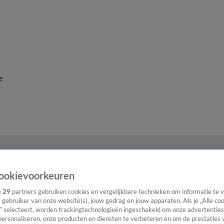
e
ookievoorkeuren
e
29
partners gebruiken cookies en vergelijkbare technieken om informatie te
s gebruiker van onze website(s), jouw gedrag en jouw apparaten. Als je „Alle co
” selecteert, worden trackingtechnologieën ingeschakeld om onze advertenties
personaliseren, onze producten en diensten te verbeteren en om de prestaties 