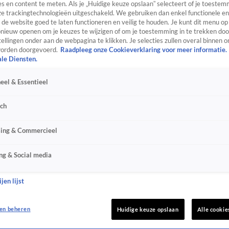
s en content te meten. Als je „Huidige keuze opslaan” selecteert of je toestemm
e trackingtechnologieën uitgeschakeld. We gebruiken dan enkel functionele en
de website goed te laten functioneren en veilig te houden. Je kunt dit menu op
ieuw openen om je keuzes te wijzigen of om je toestemming in te trekken door
ellingen onder aan de webpagina te klikken. Je selecties zullen overal binnen o
orden doorgevoerd.
Raadpleeg onze Cookieverklaring voor meer informatie.
ale Diensten.
eel & Essentieel
sch
sing & Commercieel
ng & Social media
jen lijst
en beheren
Huidige keuze opslaan
Alle cookie