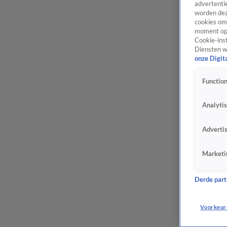
advertentie
worden dez
cookies om 
moment opn
Cookie-inst
Diensten w
onze Digit
Function
Analyti
Adverti
Marketi
Derde parti
Voorkeur