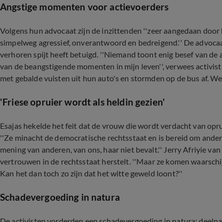
Angstige momenten voor actievoerders
Volgens hun advocaat zijn de inzittenden ''zeer aangedaan door 
simpelweg agressief, onverantwoord en bedreigend.'' De advocaa
verhoren spijt heeft betuigd. ''Niemand toont enig besef van de 
van de beangstigende momenten in mijn leven'', verwees activist
met gebalde vuisten uit hun auto's en stormden op de bus af. We 
'Friese opruier wordt als heldin gezien'
Esajas hekelde het feit dat de vrouw die wordt verdacht van opr
''Ze minacht de democratische rechtsstaat en is bereid om andere
mening van anderen, van ons, haar niet bevalt.'' Jerry Afriyie van
vertrouwen in de rechtsstaat herstelt. ''Maar ze komen waarschijn
Kan het dan toch zo zijn dat het witte geweld loont?''
Schadevergoeding in natura
De activisten vorderden een schadevergoeding in natura: deel