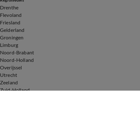
Regionieuws
Drenthe
Flevoland
Friesland
Gelderland
Groningen
Limburg
Noord-Brabant
Noord-Holland
Overijssel
Utrecht
Zeeland
Zuid-Holland
Voorwaarden
Over ons
Privacyverklaring
Gebruiksvoorwaarden
Cookieverklaring
Digitale diensten