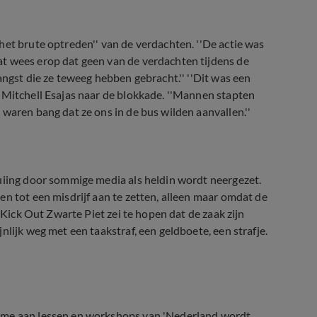
het brute optreden'' van de verdachten. ''De actie was
t wees erop dat geen van de verdachten tijdens de
angst die ze teweeg hebben gebracht.'' ''Dit was een
 Mitchell Esajas naar de blokkade. ''Mannen stapten
waren bang dat ze ons in de bus wilden aanvallen.''
uiing door sommige media als heldin wordt neergezet.
n tot een misdrijf aan te zetten, alleen maar omdat de
 Kick Out Zwarte Piet zei te hopen dat de zaak zijn
lijk weg met een taakstraf, een geldboete, een strafje.
name aan lessen en workshops van 'Nederland wordt