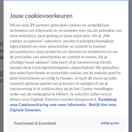
Jouw cookievoorkeuren
Wij en onze
29
partners gebruiken cookies en vergelijkbare
technieken om informatie te verzamelen over jou als gebruiker van
onze website(s), jouw gedrag en jouw apparaten. Als je „Alle
cookies accepteren” selecteert, worden trackingtechnologieën
Overzicht
Tip de
Laatste nieuws
Regionieuws
Het beste van Hart
ingeschakeld om onze advertenties en content te kunnen
redactie
personaliseren, onze producten en diensten te verbeteren en om
de prestaties van advertenties en content te meten. Als je
Volg Hart van Nederland
„Huidige keuze opslaan” selecteert of je toestemming intrekt,
worden deze trackingtechnologieën uitgeschakeld. We gebruiken
dan enkel functionele en essentiële cookies om de website goed te
Zoeken
laten functioneren en veilig te houden. Je kunt dit menu op ieder
Overzicht
Regio
Uitzendingen
Weer
Tip de redactie
Panel
Video's
moment opnieuw openen om je keuzes te wijzigen of om je
toestemming in te trekken door op de link Cookie-instellingen
onder aan de webpagina te klikken. Je selecties zullen overal
binnen onze Digitale Diensten worden doorgevoerd.
Raadpleeg
onze Cookieverklaring voor meer informatie.
Bekijk hier onze
Digitale Diensten.
Altijd actief
Functioneel & Essentieel