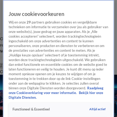
Jouw cookievoorkeuren
Wij en onze
29
partners gebruiken cookies en vergelijkbare
technieken om informatie te verzamelen over jou als gebruiker van
onze website(s), jouw gedrag en jouw apparaten. Als je „Alle
cookies accepteren” selecteert, worden trackingtechnologieën
Overzicht
Tip de
Laatste nieuws
Regionieuws
Het beste van Hart
ingeschakeld om onze advertenties en content te kunnen
redactie
personaliseren, onze producten en diensten te verbeteren en om
de prestaties van advertenties en content te meten. Als je
Volg Hart van Nederland
„Huidige keuze opslaan” selecteert of je toestemming intrekt,
worden deze trackingtechnologieën uitgeschakeld. We gebruiken
dan enkel functionele en essentiële cookies om de website goed te
Zoeken
laten functioneren en veilig te houden. Je kunt dit menu op ieder
Overzicht
Regio
Uitzendingen
Weer
Tip de redactie
Panel
Video's
moment opnieuw openen om je keuzes te wijzigen of om je
toestemming in te trekken door op de link Cookie-instellingen
onder aan de webpagina te klikken. Je selecties zullen overal
binnen onze Digitale Diensten worden doorgevoerd.
Raadpleeg
onze Cookieverklaring voor meer informatie.
Bekijk hier onze
Digitale Diensten.
Altijd actief
Functioneel & Essentieel