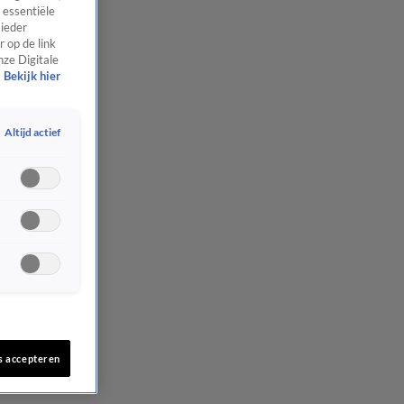
 essentiële
 ieder
 op de link
nze Digitale
Bekijk hier
Altijd actief
s accepteren