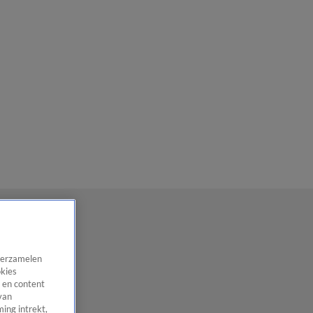
 verzamelen
okies
 en content
van
ing intrekt,