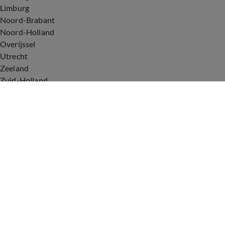
Limburg
Noord-Brabant
Noord-Holland
Overijssel
Utrecht
Zeeland
Zuid-Holland
Voorwaarden
Over ons
Privacyverklaring
Gebruiksvoorwaarden
Cookieverklaring
Digitale diensten
Cookie instellingen
Upod & Talpa Network
Adverteren
Vacatures
Publieksservice
Tip de redactie