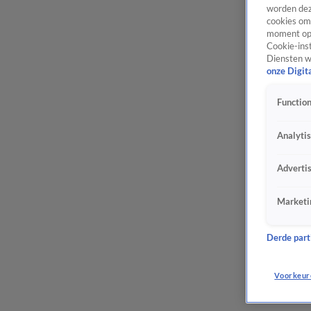
worden dez
cookies om 
moment opn
Cookie-inst
Diensten w
onze Digit
Function
Analyti
Adverti
Marketi
Derde parti
Voorkeur