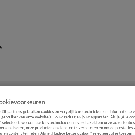
e
ookievoorkeuren
e
28
partners gebruiken cookies en vergelijkbare technieken om informatie te
s gebruiker van onze website(s), jouw gedrag en jouw apparaten. Als je „Alle co
” selecteert, worden trackingtechnologieën ingeschakeld om onze advertenties
personaliseren, onze producten en diensten te verbeteren en om de prestaties 
s en content te meten. Als je „Huidige keuze opslaan” selecteert of je toestemm