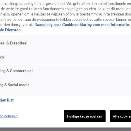
e trackingtechnologieën uitgeschakeld. We gebruiken dan enkel functionele en
de website goed te laten functioneren en veilig te houden. Je kunt dit menu op
ieuw openen om je keuzes te wijzigen of om je toestemming in te trekken door
ellingen onder aan de webpagina te klikken. Je selecties zullen overal binnen o
orden doorgevoerd.
Raadpleeg onze Cookieverklaring voor meer informatie.
ale Diensten.
eel & Essentieel
sch
sing & Commercieel
ng & Social media
jen lijst
en beheren
Huidige keuze opslaan
Alle cookie