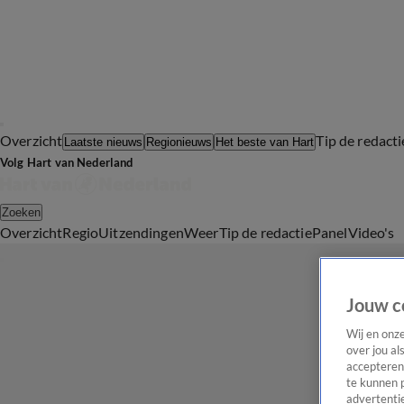
Overzicht
Tip de redacti
Laatste nieuws
Regionieuws
Het beste van Hart
Volg Hart van Nederland
Zoeken
Overzicht
Regio
Uitzendingen
Weer
Tip de redactie
Panel
Video's
Jouw c
Wij en onz
over jou al
accepteren
te kunnen 
advertentie