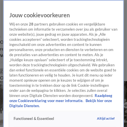
Jouw cookievoorkeuren
Wij en onze
28
partners gebruiken cookies en vergelijkbare
technieken om informatie te verzamelen over jou als gebruiker van
onze website(s), jouw gedrag en jouw apparaten. Als je „Alle
cookies accepteren” selecteert, worden trackingtechnologieën
Overzicht
Tip de
Laatste nieuws
Regionieuws
Het beste van Hart
ingeschakeld om onze advertenties en content te kunnen
redactie
personaliseren, onze producten en diensten te verbeteren en om
de prestaties van advertenties en content te meten. Als je
Volg Hart van Nederland
„Huidige keuze opslaan” selecteert of je toestemming intrekt,
worden deze trackingtechnologieën uitgeschakeld. We gebruiken
dan enkel functionele en essentiële cookies om de website goed te
Zoeken
laten functioneren en veilig te houden. Je kunt dit menu op ieder
Overzicht
Regio
Uitzendingen
Weer
Tip de redactie
Panel
Video's
moment opnieuw openen om je keuzes te wijzigen of om je
toestemming in te trekken door op de link Cookie-instellingen
onder aan de webpagina te klikken. Je selecties zullen overal
binnen onze Digitale Diensten worden doorgevoerd.
Raadpleeg
onze Cookieverklaring voor meer informatie.
Bekijk hier onze
Digitale Diensten.
Altijd actief
Functioneel & Essentieel