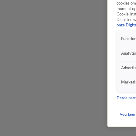
cookies om 
moment opn
Cookie-inst
Diensten w
onze Digit
Function
Analyti
Adverti
Marketi
Derde parti
Voorkeur