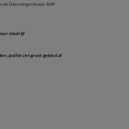
an de Deurningerstraat.
ANP
oor misdrijf
n, politie zet groot gebied af