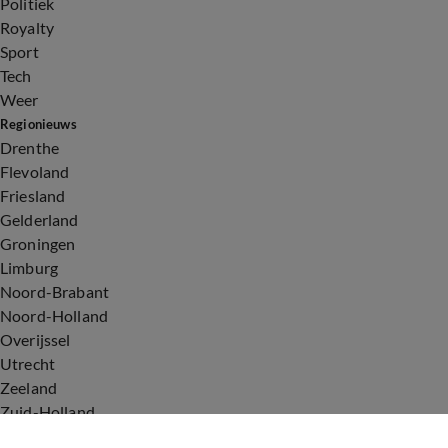
Politiek
Royalty
Sport
Tech
Weer
Regionieuws
Drenthe
Flevoland
Friesland
Gelderland
Groningen
Limburg
Noord-Brabant
Noord-Holland
Overijssel
Utrecht
Zeeland
Zuid-Holland
Voorwaarden