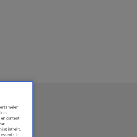
 verzamelen
okies
 en content
van
ing intrekt,
 essentiële