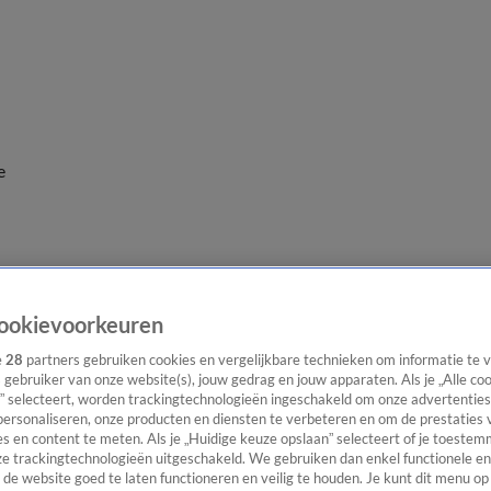
e
ookievoorkeuren
e
28
partners gebruiken cookies en vergelijkbare technieken om informatie te
s gebruiker van onze website(s), jouw gedrag en jouw apparaten. Als je „Alle co
” selecteert, worden trackingtechnologieën ingeschakeld om onze advertenties
personaliseren, onze producten en diensten te verbeteren en om de prestaties 
s en content te meten. Als je „Huidige keuze opslaan” selecteert of je toestemm
e trackingtechnologieën uitgeschakeld. We gebruiken dan enkel functionele en
de website goed te laten functioneren en veilig te houden. Je kunt dit menu op