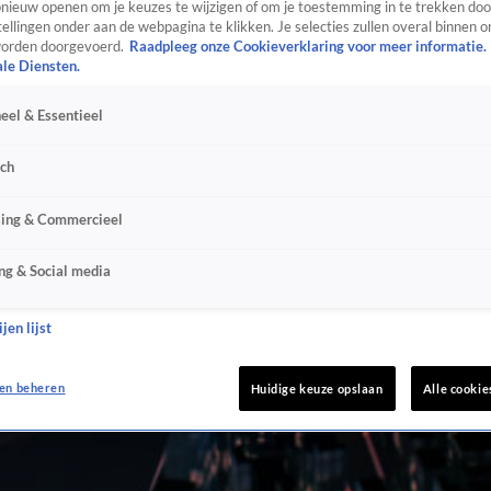
ieuw openen om je keuzes te wijzigen of om je toestemming in te trekken door
ellingen onder aan de webpagina te klikken. Je selecties zullen overal binnen o
orden doorgevoerd.
Raadpleeg onze Cookieverklaring voor meer informatie.
ale Diensten.
eel & Essentieel
sch
sing & Commercieel
ng & Social media
jen lijst
en beheren
Huidige keuze opslaan
Alle cookie