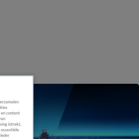
 verzamelen
okies
 en content
van
ing intrekt,
 essentiële
 ieder