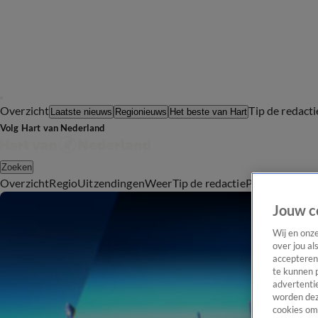
Overzicht
Tip de redacti
Laatste nieuws
Regionieuws
Het beste van Hart
Volg Hart van Nederland
Zoeken
Overzicht
Regio
Uitzendingen
Weer
Tip de redactie
Panel
Video's
Jouw c
Wij en onz
over jou al
accepteren
te kunnen 
advertentie
worden dez
cookies om 