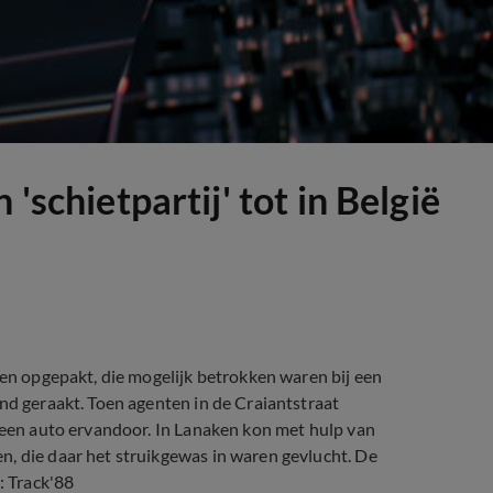
'schietpartij' tot in België
ten opgepakt, die mogelijk betrokken waren bij een
ond geraakt. Toen agenten in de Craiantstraat
g een auto ervandoor. In Lanaken kon met hulp van
n, die daar het struikgewas in waren gevlucht. De
: Track'88