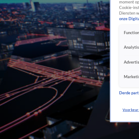
moment opn
Cookie-inst
Diensten w
onze Digit
Function
Analyti
Adverti
Marketi
Derde parti
Voorkeur