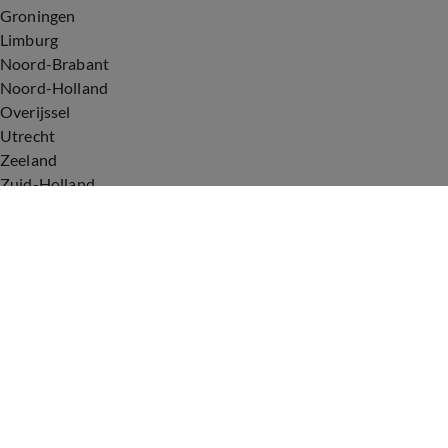
Groningen
Limburg
Noord-Brabant
Noord-Holland
Overijssel
Utrecht
Zeeland
Zuid-Holland
Voorwaarden
Over ons
Privacyverklaring
Gebruiksvoorwaarden
Cookieverklaring
Digitale diensten
Cookie instellingen
Upod & Talpa Network
Adverteren
Vacatures
Publieksservice