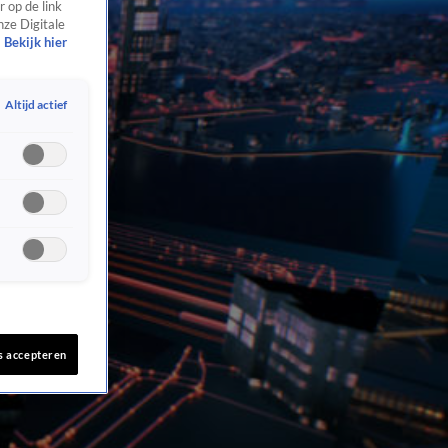
 op de link
nze Digitale
Bekijk hier
Altijd actief
s accepteren