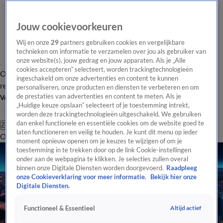
Jouw cookievoorkeuren
Wij en onze
29
partners gebruiken cookies en vergelijkbare
technieken om informatie te verzamelen over jou als gebruiker van
onze website(s), jouw gedrag en jouw apparaten. Als je „Alle
cookies accepteren” selecteert, worden trackingtechnologieën
Overzicht
Tip de
Laatste nieuws
Regionieuws
Het beste van Hart
ingeschakeld om onze advertenties en content te kunnen
redactie
personaliseren, onze producten en diensten te verbeteren en om
de prestaties van advertenties en content te meten. Als je
Volg Hart van Nederland
„Huidige keuze opslaan” selecteert of je toestemming intrekt,
worden deze trackingtechnologieën uitgeschakeld. We gebruiken
dan enkel functionele en essentiële cookies om de website goed te
Zoeken
laten functioneren en veilig te houden. Je kunt dit menu op ieder
Overzicht
Regio
Uitzendingen
Weer
Tip de redactie
Panel
Video's
moment opnieuw openen om je keuzes te wijzigen of om je
toestemming in te trekken door op de link Cookie-instellingen
onder aan de webpagina te klikken. Je selecties zullen overal
binnen onze Digitale Diensten worden doorgevoerd.
Raadpleeg
onze Cookieverklaring voor meer informatie.
Bekijk hier onze
Digitale Diensten.
Altijd actief
Functioneel & Essentieel