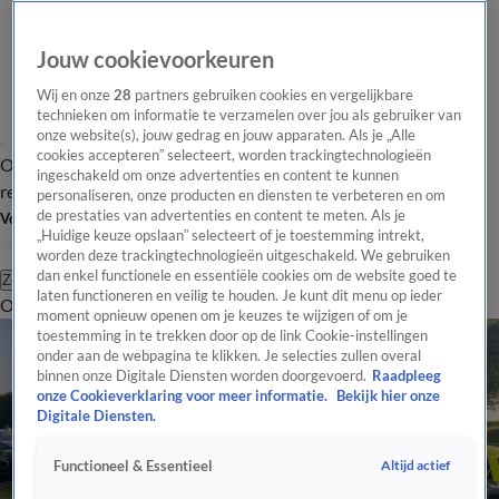
Jouw cookievoorkeuren
Wij en onze
28
partners gebruiken cookies en vergelijkbare
technieken om informatie te verzamelen over jou als gebruiker van
onze website(s), jouw gedrag en jouw apparaten. Als je „Alle
cookies accepteren” selecteert, worden trackingtechnologieën
Overzicht
Tip de
Laatste nieuws
Regionieuws
Het beste van Hart
ingeschakeld om onze advertenties en content te kunnen
redactie
personaliseren, onze producten en diensten te verbeteren en om
de prestaties van advertenties en content te meten. Als je
Volg Hart van Nederland
„Huidige keuze opslaan” selecteert of je toestemming intrekt,
worden deze trackingtechnologieën uitgeschakeld. We gebruiken
dan enkel functionele en essentiële cookies om de website goed te
Zoeken
laten functioneren en veilig te houden. Je kunt dit menu op ieder
Overzicht
Regio
Uitzendingen
Weer
Tip de redactie
Panel
Video's
moment opnieuw openen om je keuzes te wijzigen of om je
toestemming in te trekken door op de link Cookie-instellingen
onder aan de webpagina te klikken. Je selecties zullen overal
binnen onze Digitale Diensten worden doorgevoerd.
Raadpleeg
onze Cookieverklaring voor meer informatie.
Bekijk hier onze
Digitale Diensten.
Altijd actief
Functioneel & Essentieel