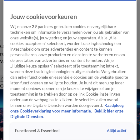
Jouw cookievoorkeuren
Wij en onze
29
partners gebruiken cookies en vergelijkbare
technieken om informatie te verzamelen over jou als gebruiker van
onze website(s), jouw gedrag en jouw apparaten. Als je „Alle
cookies accepteren” selecteert, worden trackingtechnologieën
Overzicht
Tip de
Laatste nieuws
Regionieuws
Het beste van Hart
ingeschakeld om onze advertenties en content te kunnen
redactie
personaliseren, onze producten en diensten te verbeteren en om
de prestaties van advertenties en content te meten. Als je
Volg Hart van Nederland
„Huidige keuze opslaan” selecteert of je toestemming intrekt,
worden deze trackingtechnologieën uitgeschakeld. We gebruiken
dan enkel functionele en essentiële cookies om de website goed te
Zoeken
laten functioneren en veilig te houden. Je kunt dit menu op ieder
Overzicht
Regio
Uitzendingen
Weer
Tip de redactie
Panel
Video's
moment opnieuw openen om je keuzes te wijzigen of om je
toestemming in te trekken door op de link Cookie-instellingen
onder aan de webpagina te klikken. Je selecties zullen overal
binnen onze Digitale Diensten worden doorgevoerd.
Raadpleeg
onze Cookieverklaring voor meer informatie.
Bekijk hier onze
Digitale Diensten.
Altijd actief
Functioneel & Essentieel