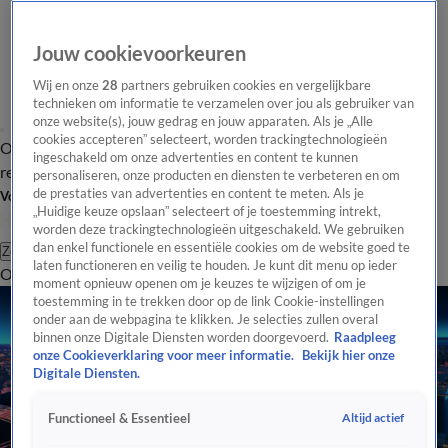
Jouw cookievoorkeuren
Wij en onze
28
partners gebruiken cookies en vergelijkbare
technieken om informatie te verzamelen over jou als gebruiker van
onze website(s), jouw gedrag en jouw apparaten. Als je „Alle
cookies accepteren” selecteert, worden trackingtechnologieën
Overzicht
Tip de
Laatste nieuws
Regionieuws
Het beste van Hart
ingeschakeld om onze advertenties en content te kunnen
redactie
personaliseren, onze producten en diensten te verbeteren en om
de prestaties van advertenties en content te meten. Als je
Volg Hart van Nederland
„Huidige keuze opslaan” selecteert of je toestemming intrekt,
worden deze trackingtechnologieën uitgeschakeld. We gebruiken
dan enkel functionele en essentiële cookies om de website goed te
Zoeken
laten functioneren en veilig te houden. Je kunt dit menu op ieder
Overzicht
Regio
Uitzendingen
Weer
Tip de redactie
Panel
Video's
moment opnieuw openen om je keuzes te wijzigen of om je
toestemming in te trekken door op de link Cookie-instellingen
onder aan de webpagina te klikken. Je selecties zullen overal
binnen onze Digitale Diensten worden doorgevoerd.
Raadpleeg
onze Cookieverklaring voor meer informatie.
Bekijk hier onze
Digitale Diensten.
Altijd actief
Functioneel & Essentieel