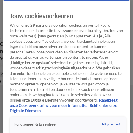
Jouw cookievoorkeuren
Wij en onze
29
partners gebruiken cookies en vergelijkbare
technieken om informatie te verzamelen over jou als gebruiker van
onze website(s), jouw gedrag en jouw apparaten. Als je „Alle
cookies accepteren” selecteert, worden trackingtechnologieën
Overzicht
Tip de
Laatste nieuws
Regionieuws
Het beste van Hart
ingeschakeld om onze advertenties en content te kunnen
redactie
personaliseren, onze producten en diensten te verbeteren en om
de prestaties van advertenties en content te meten. Als je
Volg Hart van Nederland
„Huidige keuze opslaan” selecteert of je toestemming intrekt,
worden deze trackingtechnologieën uitgeschakeld. We gebruiken
dan enkel functionele en essentiële cookies om de website goed te
Zoeken
laten functioneren en veilig te houden. Je kunt dit menu op ieder
Overzicht
Regio
Uitzendingen
Weer
Tip de redactie
Panel
Video's
moment opnieuw openen om je keuzes te wijzigen of om je
toestemming in te trekken door op de link Cookie-instellingen
onder aan de webpagina te klikken. Je selecties zullen overal
binnen onze Digitale Diensten worden doorgevoerd.
Raadpleeg
onze Cookieverklaring voor meer informatie.
Bekijk hier onze
Digitale Diensten.
Altijd actief
Functioneel & Essentieel