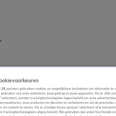
e
ookievoorkeuren
e
28
partners gebruiken cookies en vergelijkbare technieken om informatie te
s gebruiker van onze website(s), jouw gedrag en jouw apparaten. Als je „Alle co
” selecteert, worden trackingtechnologieën ingeschakeld om onze advertenties
personaliseren, onze producten en diensten te verbeteren en om de prestaties 
s en content te meten. Als je „Huidige keuze opslaan” selecteert of je toestemm
e trackingtechnologieën uitgeschakeld. We gebruiken dan enkel functionele en