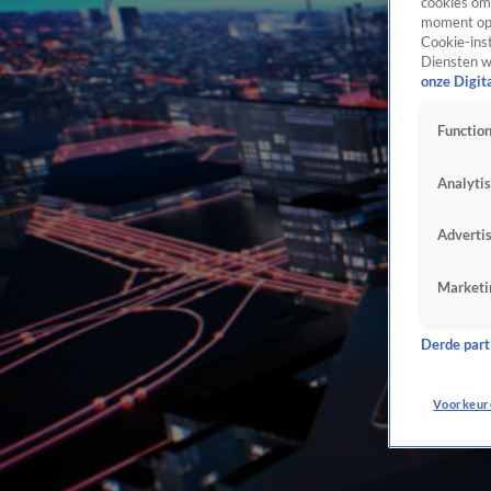
cookies om 
moment opn
Cookie-inst
Diensten w
onze Digit
Function
Analyti
Adverti
Marketi
Derde parti
Voorkeur