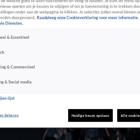
de website goed te laten functioneren en veilig te houden. Je kunt dit menu op
ieuw openen om je keuzes te wijzigen of om je toestemming in te trekken door
ellingen onder aan de webpagina te klikken. Je selecties zullen overal binnen o
orden doorgevoerd.
Raadpleeg onze Cookieverklaring voor meer informatie.
ale Diensten.
eel & Essentieel
sch
sing & Commercieel
ng & Social media
jen lijst
en beheren
Huidige keuze opslaan
Alle cookie