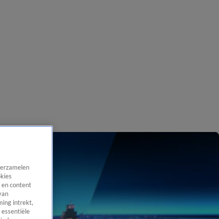
 verzamelen
okies
 en content
van
ing intrekt,
 essentiële