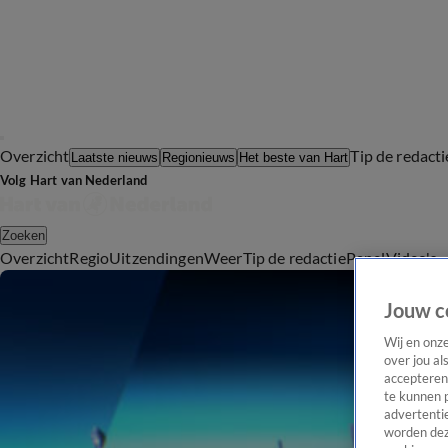
Overzicht
Tip de redacti
Laatste nieuws
Regionieuws
Het beste van Hart
Volg Hart van Nederland
Zoeken
Overzicht
Regio
Uitzendingen
Weer
Tip de redactie
Panel
Video's
Jouw c
Wij en onz
over jou al
accepteren
te kunnen 
advertentie
worden dez