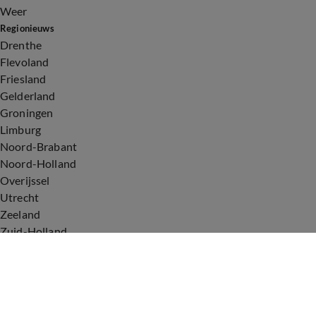
Weer
Regionieuws
Drenthe
Flevoland
Friesland
Gelderland
Groningen
Limburg
Noord-Brabant
Noord-Holland
Overijssel
Utrecht
Zeeland
Zuid-Holland
Voorwaarden
Over ons
Privacyverklaring
Gebruiksvoorwaarden
Cookieverklaring