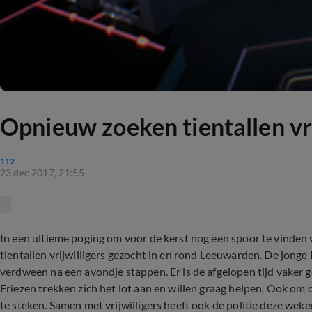
Opnieuw zoeken tientallen vr
112
23 dec 2017, 21:55
In een ultieme poging om voor de kerst nog een spoor te vind
tientallen vrijwilligers gezocht in en rond Leeuwarden. De jonge 
verdween na een avondje stappen. Er is de afgelopen tijd vaker 
Friezen trekken zich het lot aan en willen graag helpen. Ook om
te steken. Samen met vrijwilligers heeft ook de politie deze we