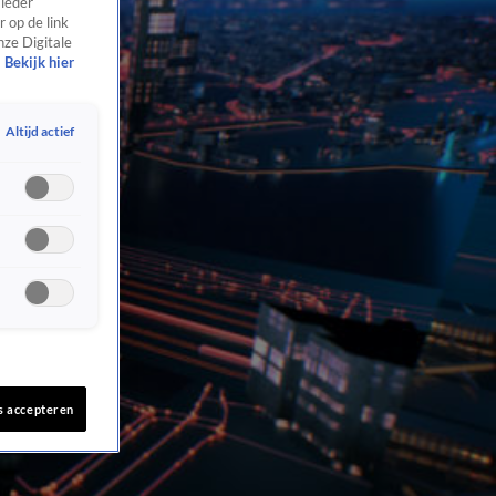
 ieder
 op de link
nze Digitale
Bekijk hier
Altijd actief
s accepteren