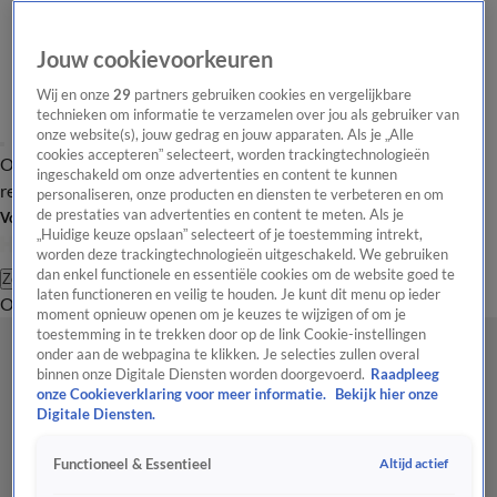
Jouw cookievoorkeuren
Wij en onze
29
partners gebruiken cookies en vergelijkbare
technieken om informatie te verzamelen over jou als gebruiker van
onze website(s), jouw gedrag en jouw apparaten. Als je „Alle
cookies accepteren” selecteert, worden trackingtechnologieën
Overzicht
Tip de
Laatste nieuws
Regionieuws
Het beste van Hart
ingeschakeld om onze advertenties en content te kunnen
redactie
personaliseren, onze producten en diensten te verbeteren en om
de prestaties van advertenties en content te meten. Als je
Volg Hart van Nederland
„Huidige keuze opslaan” selecteert of je toestemming intrekt,
worden deze trackingtechnologieën uitgeschakeld. We gebruiken
dan enkel functionele en essentiële cookies om de website goed te
Zoeken
laten functioneren en veilig te houden. Je kunt dit menu op ieder
Overzicht
Regio
Uitzendingen
Weer
Tip de redactie
Panel
Video's
moment opnieuw openen om je keuzes te wijzigen of om je
toestemming in te trekken door op de link Cookie-instellingen
onder aan de webpagina te klikken. Je selecties zullen overal
binnen onze Digitale Diensten worden doorgevoerd.
Raadpleeg
onze Cookieverklaring voor meer informatie.
Bekijk hier onze
Digitale Diensten.
Altijd actief
Functioneel & Essentieel