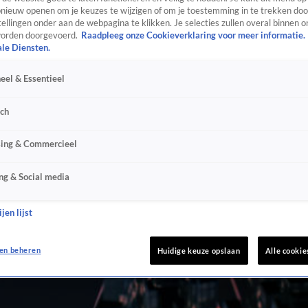
ieuw openen om je keuzes te wijzigen of om je toestemming in te trekken door
ellingen onder aan de webpagina te klikken. Je selecties zullen overal binnen o
orden doorgevoerd.
Raadpleeg onze Cookieverklaring voor meer informatie.
ale Diensten.
eel & Essentieel
sch
sing & Commercieel
ng & Social media
jen lijst
en beheren
Huidige keuze opslaan
Alle cookie