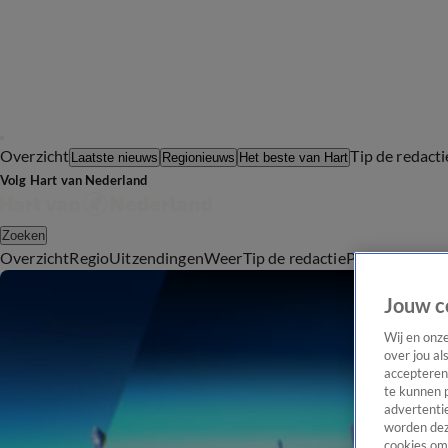
Overzicht
Tip de redacti
Laatste nieuws
Regionieuws
Het beste van Hart
Volg Hart van Nederland
Zoeken
Overzicht
Regio
Uitzendingen
Weer
Tip de redactie
Panel
Video's
Jouw c
Wij en onz
over jou al
accepteren
te kunnen 
advertentie
worden dez
cookies om 