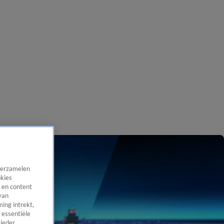
 verzamelen
okies
 en content
van
ing intrekt,
 essentiële
 ieder