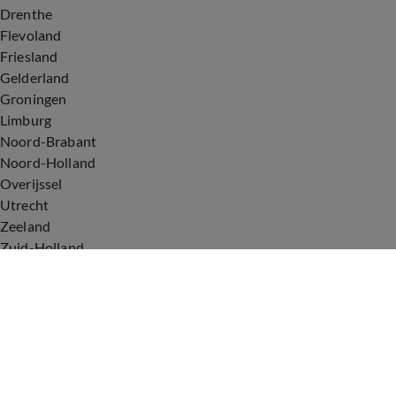
Drenthe
Flevoland
Friesland
Gelderland
Groningen
Limburg
Noord-Brabant
Noord-Holland
Overijssel
Utrecht
Zeeland
Zuid-Holland
Voorwaarden
Over ons
Privacyverklaring
Gebruiksvoorwaarden
Cookieverklaring
Digitale diensten
Cookie instellingen