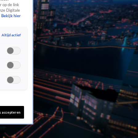
 op de link
nze Digitale
Bekijk hier
Altijd actief
s accepteren