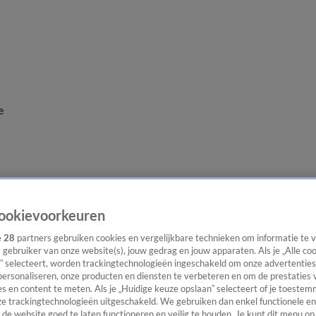
e
ookievoorkeuren
e
28
partners gebruiken cookies en vergelijkbare technieken om informatie te
s gebruiker van onze website(s), jouw gedrag en jouw apparaten. Als je „Alle co
” selecteert, worden trackingtechnologieën ingeschakeld om onze advertenties
personaliseren, onze producten en diensten te verbeteren en om de prestaties 
s en content te meten. Als je „Huidige keuze opslaan” selecteert of je toestemm
e trackingtechnologieën uitgeschakeld. We gebruiken dan enkel functionele en
de website goed te laten functioneren en veilig te houden. Je kunt dit menu op