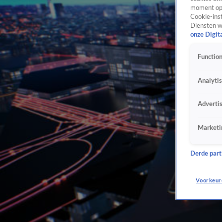
moment opn
Cookie-inst
Diensten w
onze Digit
Function
Analyti
Adverti
Marketi
Derde parti
Voorkeur