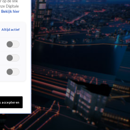
 op de link
nze Digitale
Bekijk hier
Altijd actief
s accepteren