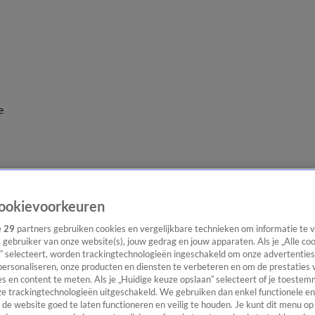
e
ookievoorkeuren
e
29
partners gebruiken cookies en vergelijkbare technieken om informatie te
s gebruiker van onze website(s), jouw gedrag en jouw apparaten. Als je „Alle co
” selecteert, worden trackingtechnologieën ingeschakeld om onze advertenties
personaliseren, onze producten en diensten te verbeteren en om de prestaties 
s en content te meten. Als je „Huidige keuze opslaan” selecteert of je toestemm
e trackingtechnologieën uitgeschakeld. We gebruiken dan enkel functionele en
de website goed te laten functioneren en veilig te houden. Je kunt dit menu op