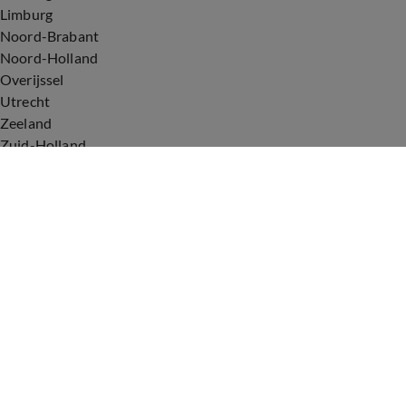
Limburg
Noord-Brabant
Noord-Holland
Overijssel
Utrecht
Zeeland
Zuid-Holland
Voorwaarden
Over ons
Privacyverklaring
Gebruiksvoorwaarden
Cookieverklaring
Digitale diensten
Cookie instellingen
Upod & Talpa Network
Adverteren
Vacatures
Publieksservice
Tip de redactie