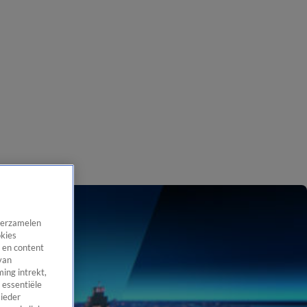
 verzamelen
okies
 en content
van
ing intrekt,
 essentiële
 ieder