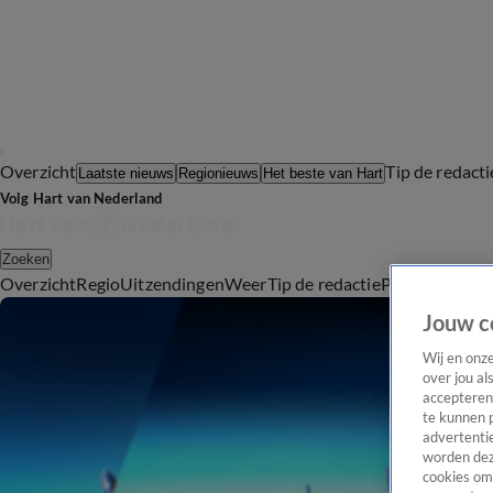
Overzicht
Tip de redacti
Laatste nieuws
Regionieuws
Het beste van Hart
Volg Hart van Nederland
Zoeken
Overzicht
Regio
Uitzendingen
Weer
Tip de redactie
Panel
Video's
Jouw c
Wij en onz
over jou al
accepteren
te kunnen 
advertentie
worden dez
cookies om 