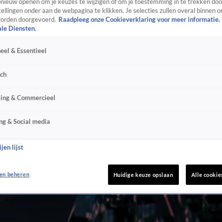
ieuw openen om je keuzes te wijzigen of om je toestemming in te trekken door
ellingen onder aan de webpagina te klikken. Je selecties zullen overal binnen o
orden doorgevoerd.
Raadpleeg onze Cookieverklaring voor meer informatie.
ale Diensten.
eel & Essentieel
sch
sing & Commercieel
ng & Social media
jen lijst
en beheren
Huidige keuze opslaan
Alle cookie