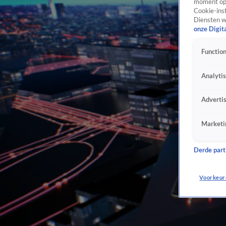
moment opn
Cookie-inst
Diensten w
onze Digit
Function
Analyti
Adverti
Marketi
Derde parti
Voorkeur